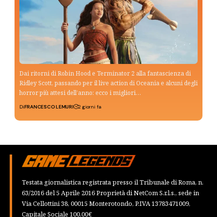
Dai ritorni di Robin Hood e Terminator 2 alla fantascienza di
Ridley Scott, passando per il live action di Oceania e alcuni degli
horror più attesi dell’anno: ecco i migliori…
Di
FRANCESCO LEMURI
2 giorni fa
Testata giornalistica registrata presso il Tribunale di Roma, n.
63/2016 del 5 Aprile 2016 Proprietà di NetCom S.r.l.s., sede in
Via Cellottini 38, 00015 Monterotondo, P.IVA 13783471009,
Capitale Sociale 100,00€