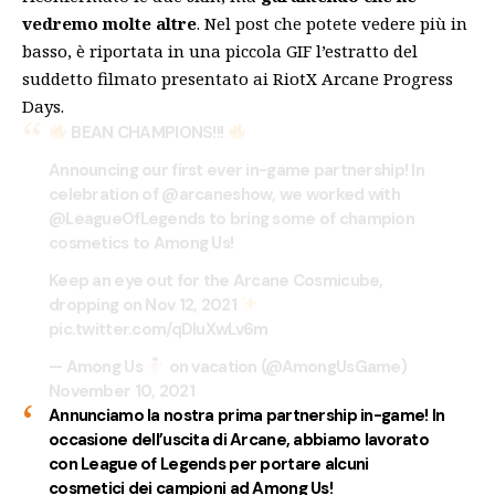
vedremo molte altre
. Nel post che potete vedere più in
basso, è riportata in una piccola GIF l’estratto del
suddetto filmato presentato ai RiotX Arcane Progress
Days.
BEAN CHAMPIONS!!!
Announcing our first ever in-game partnership! In
celebration of
@arcaneshow
, we worked with
@LeagueOfLegends
to bring some of champion
cosmetics to Among Us!
Keep an eye out for the Arcane Cosmicube,
dropping on Nov 12, 2021
pic.twitter.com/qDIuXwLv6m
— Among Us
on vacation (@AmongUsGame)
November 10, 2021
Annunciamo la nostra prima partnership in-game! In
occasione dell’uscita di Arcane, abbiamo lavorato
con League of Legends per portare alcuni
cosmetici dei campioni ad Among Us!