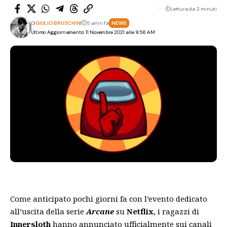
Lettura da 2 minuti
Di
GIULIO BRUSCHINI
5 anni fa
NEWS
Ultimo Aggiornamento: 11 Novembre 2021 alle 9:56 AM
Come anticipato pochi giorni fa con l’evento dedicato
all’uscita della serie
Arcane
su
Netflix
, i ragazzi di
Innersloth
hanno annunciato ufficialmente sui canali