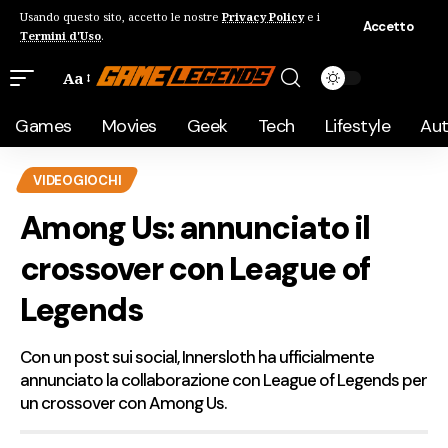
Usando questo sito, accetto le nostre
Privacy Policy
e i
Accetto
Termini d'Uso
.
Aa
Games
Movies
Geek
Tech
Lifestyle
Au
VIDEOGIOCHI
Among Us: annunciato il
crossover con League of
Legends
Con un post sui social, Innersloth ha ufficialmente
annunciato la collaborazione con League of Legends per
un crossover con Among Us.