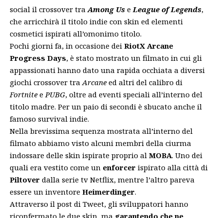
social il crossover tra
Among Us
e
League of Legends
,
che arricchirà il titolo indie con skin ed elementi
cosmetici ispirati all’omonimo titolo.
Pochi giorni fa, in occasione dei
RiotX Arcane
Progress Days
, è stato mostrato
un filmato in cui gli
appassionati hanno dato una rapida occhiata a diversi
giochi crossover
tra
Arcane
ed altri del calibro di
Fortnite
e
PUBG
, oltre ad eventi speciali all’interno del
titolo madre. Per un paio di secondi è sbucato anche il
famoso survival indie.
Nella brevissima sequenza mostrata all’interno del
filmato abbiamo visto alcuni membri della ciurma
indossare delle skin ispirate proprio al
MOBA
. Uno dei
quali era vestito come un
enforcer
ispirato alla città di
Piltover
dalla serie tv Netflix, mentre l’altro pareva
essere un inventore
Heimerdinger
.
Attraverso il post di Tweet, gli sviluppatori hanno
riconfermato le due skin, ma
garantendo che ne