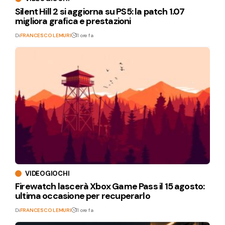
Silent Hill 2 si aggiorna su PS5: la patch 1.07
migliora grafica e prestazioni
Di
FRANCESCO LEMURI
11 ore fa
VIDEOGIOCHI
Firewatch lascerà Xbox Game Pass il 15 agosto:
ultima occasione per recuperarlo
Di
FRANCESCO LEMURI
11 ore fa