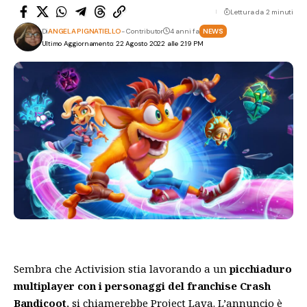
Lettura da 2 minuti
Di
ANGELA PIGNATIELLO
- Contributor
4 anni fa
NEWS
Ultimo Aggiornamento: 22 Agosto 2022 alle 2:19 PM
Sembra che Activision stia lavorando a un
picchiaduro
multiplayer con i personaggi del franchise Crash
Bandicoot
, si chiamerebbe Project Lava. L’annuncio è