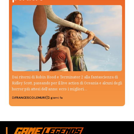
Dai ritorni di Robin Hood e Terminator 2 alla fantascienza di
Ridley Scott, passando per il live action di Oceania e alcuni degli
horror più attesi dell’anno: ecco i migliori…
Di
FRANCESCO LEMURI
2 giorni fa