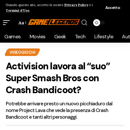
Usando questo sito, accetto le nostre
Privacy Policy
e i
Accetto
Termini d'Uso
.
Aa
Games
Movies
Geek
Tech
Lifestyle
Au
VIDEOGIOCHI
Activision lavora al “suo”
Super Smash Bros con
Crash Bandicoot?
Potrebbe arrivare presto un nuovo picchiaduro dal
nome Project Lava che vede la presenza di Crash
Bandicoot e tanti altri personaggi.