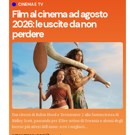
CINEMA E TV
Film al cinema ad agosto
2026: le uscite da non
perdere
Dai ritorni di Robin Hood e Terminator 2 alla fantascienza di
Ridley Scott, passando per il live action di Oceania e alcuni degli
horror più attesi dell’anno: ecco i migliori…