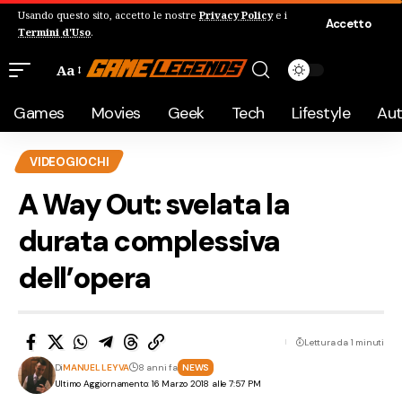
Usando questo sito, accetto le nostre
Privacy Policy
e i
Accetto
Termini d'Uso
.
Aa
Games
Movies
Geek
Tech
Lifestyle
Au
VIDEOGIOCHI
A Way Out: svelata la
durata complessiva
dell’opera
Lettura da 1 minuti
Di
MANUEL LEYVA
8 anni fa
NEWS
Ultimo Aggiornamento: 16 Marzo 2018 alle 7:57 PM