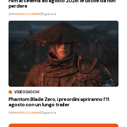
Film al cinema ad agosto 2026: le uscite da non
perdere
Di
FRANCESCO LEMURI
1 giorno fa
VIDEOGIOCHI
Phantom Blade Zero, i preordini apriranno l’11
agosto con un lungo trailer
Di
FRANCESCO LEMURI
1 giorno fa