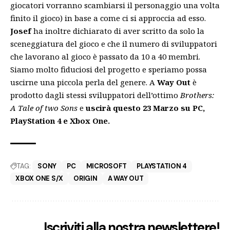
giocatori vorranno scambiarsi il personaggio una volta
finito il gioco) in base a come ci si approccia ad esso.
Josef
ha inoltre dichiarato di aver scritto da solo la
sceneggiatura del gioco e che il numero di sviluppatori
che lavorano al gioco è passato da 10 a 40 membri.
Siamo molto fiduciosi del progetto e speriamo possa
uscirne una piccola perla del genere. A
Way Out
è
prodotto dagli stessi sviluppatori dell’ottimo
Brothers:
A Tale of two Sons
e
uscirà questo 23 Marzo su PC,
PlayStation 4 e Xbox One.
TAG:
SONY
PC
MICROSOFT
PLAYSTATION 4
XBOX ONE S/X
ORIGIN
A WAY OUT
Iscriviti alla nostra newslettere!