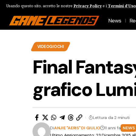
Usando questo sito, accetto le nostre
Privacy Policy
e i
Termini d'Uso
News
Re
VIDEOGIOCHI
Final Fantas
grafico Lum
Lettura da 2 minuti
Di
ANJIE "AERIS" DI GIULIO
11 anni fa
NEWS
Ultimo Aggiornamento: 23 Dicembre 2015 al