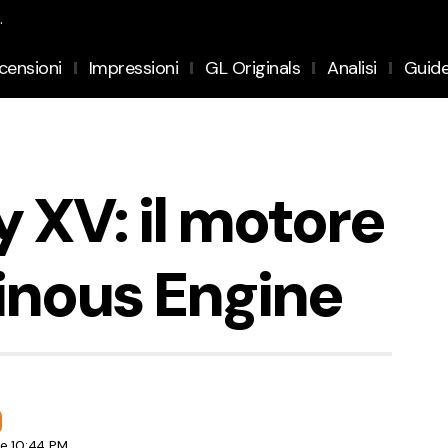
.
censioni
Impressioni
GL Originals
Analisi
Guid
y XV: il motore
inous Engine
le 10:44 PM