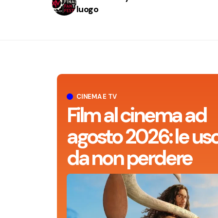
luogo
CINEMA E TV
Film al cinema ad
agosto 2026: le usc
da non perdere