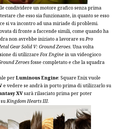
ile condividere un motore grafico senza prima
estare che esso sia funzionante, in quanto se esso
ce si va incontro ad una miriade di problemi.
rovata di fronte a faccende simili, come quando ha
adra non avrebbe iniziato a lavorare su
Pro
etal Gear Solid V: Ground Zeroes
. Una volta
sione di utilizzare
Fox Engine
in un videogioco
Ground Zeroes
fosse completato e che la squadra
ale per
Luminous Engine
: Square Enix vuole
V
e vedere se andrà in porto prima di utilizzarlo su
Fantasy XV
sarà rilasciato prima per poter
 su
Kingdom Hearts III
.