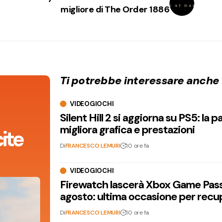
migliore di The Order 1886
Ti potrebbe interessare anche
VIDEOGIOCHI
Silent Hill 2 si aggiorna su PS5: la p
migliora grafica e prestazioni
ite
Di
FRANCESCO LEMURI
10 ore fa
VIDEOGIOCHI
Firewatch lascerà Xbox Game Pass 
agosto: ultima occasione per recu
Di
FRANCESCO LEMURI
10 ore fa