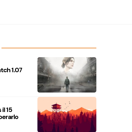
atch 1.07
il 15
perarlo