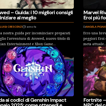
ed – Guida: i 10 migliori consigli
Marvel Riva
iniziare al meglio
Eroi più fo
LUIGI CRESCENZI
1 anno fa
Di
ANGELA PIGNA
la nostra guida per incominciare preparati
Ecco una brev
glio l'avventura di Avowed, nuovo titolo di
peggiori Eroi
dian Entertainment e Xbox Game…
meta attuale.
da ai codici di Genshin Impact
Fortnite –
naio 2025: come ottenerli e
NPC del c