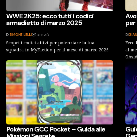
WWE 2K25: ecco tutti i codici
Avow
armadietto di marzo 2025
per 
Di
SIMONE LELLI
1 anno fa
Di
GIAN
Scopri i codici attivi per potenziare la tua
Ecco 
squadra in MyFaction per il mese di marzo 2025.
al me
Obsi
Pokémon GCC Pocket – Guida alle
Gui
Missioni Segrete
Gen