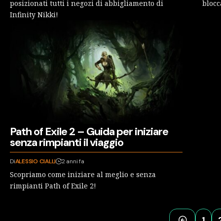
posizionati tutti i negozi di abbigliamento di
blocc
Infinity Nikki!
Path of Exile 2 – Guida per iniziare
senza rimpianti il viaggio
Di
ALESSIO CIALLI
2 anni fa
Scopriamo come iniziare al meglio e senza
rimpianti Path of Exile 2!
1