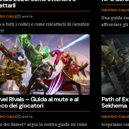
attarli
Di
ALESSIO CIALLI
SIO CIALLI
2 anni fa
Una guida esc
 a tutti i codici e come riscattarli di Genshin
affrontare gli
t!
el Rivals – Guida al mute e al
Path of Ex
co dei giocatori
Sekhema
SIO CIALLI
2 anni fa
Di
ALESSIO CIALLI
o dei flamer? segui la nostra guida su come
Scopriamo com