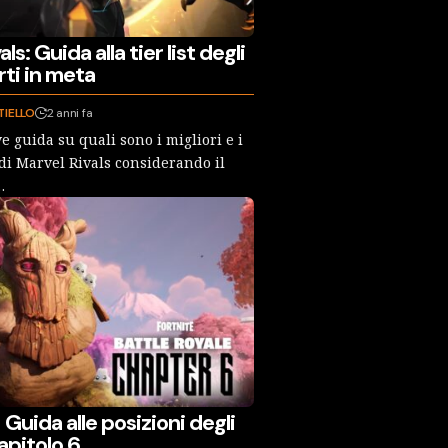
ls: Guida alla tier list degli
rti in meta
TIELLO
2 anni fa
e guida su quali sono i migliori e i
 di Marvel Rivals considerando il
…
 Guida alle posizioni degli
apitolo 6