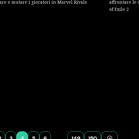
are e mutare i giocatori in Marvel Rivals
affrontare le 
of Exile 2
2
3
4
5
6
…
149
150