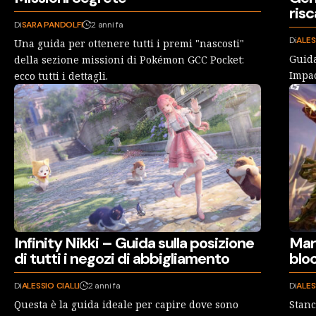
risc
Di
SARA PANDOLFI
2 anni fa
Di
ALES
Una guida per ottenere tutti i premi "nascosti"
Guida
della sezione missioni di Pokémon GCC Pocket:
Impac
ecco tutti i dettagli.
Infinity Nikki – Guida sulla posizione
Marv
di tutti i negozi di abbigliamento
bloc
Di
ALESSIO CIALLI
2 anni fa
Di
ALES
Questa è la guida ideale per capire dove sono
Stanc