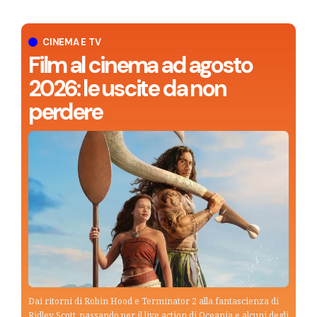
CINEMA E TV
Film al cinema ad agosto
2026: le uscite da non
perdere
Dai ritorni di Robin Hood e Terminator 2 alla fantascienza di
Ridley Scott, passando per il live action di Oceania e alcuni degli