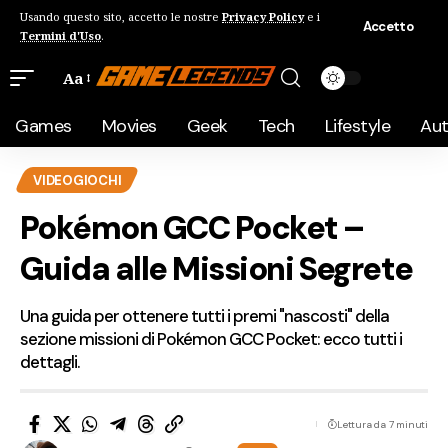
Usando questo sito, accetto le nostre
Privacy Policy
e i
Accetto
Termini d'Uso
.
Aa
Games
Movies
Geek
Tech
Lifestyle
Au
VIDEOGIOCHI
Pokémon GCC Pocket –
Guida alle Missioni Segrete
Una guida per ottenere tutti i premi "nascosti" della
sezione missioni di Pokémon GCC Pocket: ecco tutti i
dettagli.
Lettura da 7 minuti