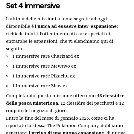
Set 4 immersive
L’ultima delle missioni a tema segrete ad oggi
disponibile è
l’unica ad esssere inter-espansione
:
richiede infatti l’ottenimento di carte speciali di
entrambe le espansioni, che vi elenchiamo qui di
seguito:
1 Immersive rare Charizard ex
1 Immersive rare Mewtwo ex
1 Immersive rare Pikachu ex
1 Immersive rare Mew ex
Completando questa missione otterremo
48 clessidre
della pesca misteriosa
, 12 clessidre dei pacchetti e 12
coupon del negozio di gioco.
Entro la fine del mese di gennaio 2025,
come ci ha
riportato la stessa The Pokémon Company
, dobbiamo
aspettarci
l’arrivo di una nuova espansione
, di nuove