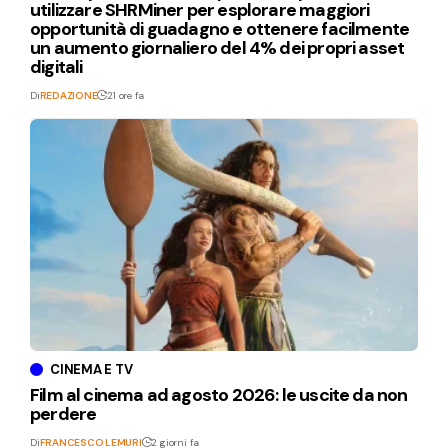
utilizzare SHRMiner per esplorare maggiori
opportunità di guadagno e ottenere facilmente
un aumento giornaliero del 4% dei propri asset
digitali
Di
REDAZIONE
21 ore fa
CINEMA E TV
Film al cinema ad agosto 2026: le uscite da non
perdere
Di
FRANCESCO LEMURI
2 giorni fa