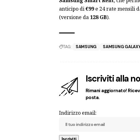
Samsung Smart Rent
, che perm
anticipo di
€99
e 24 rate mensili 
(versione da
128 GB
).
TAG:
SAMSUNG
SAMSUNG GALAXY
Iscriviti alla 
Rimani aggiornato! Ricevi
posta.
Indirizzo email: