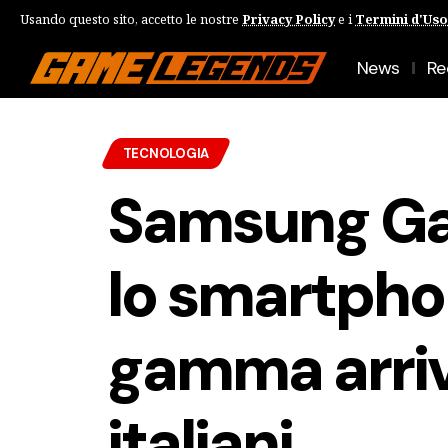
Usando questo sito, accetto le nostre
Privacy Policy
e i
Termini d'Uso
News
Re
TECNOLOGIA
Samsung Gal
lo smartpho
gamma arriv
italiani