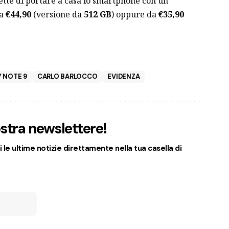
ette di portare a casa lo smartphone con un
da
€44,90
(versione da
512 GB
) oppure da
€35,90
 NOTE 9
CARLO BARLOCCO
EVIDENZA
nostra newslettere!
 le ultime notizie direttamente nella tua casella di