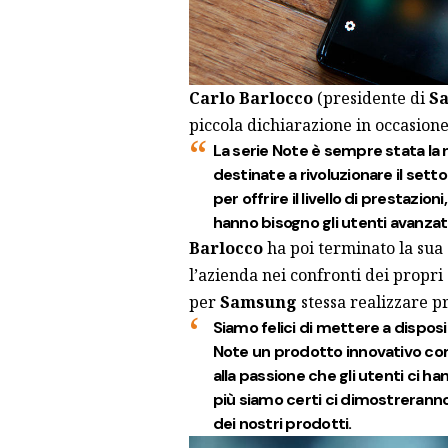
Carlo Barlocco
(presidente di
Sa
piccola dichiarazione in occasione
La serie Note è sempre stata la n
destinate a rivoluzionare il sett
per offrire il livello di prestazio
hanno bisogno gli utenti avanzati
Barlocco
ha poi terminato la sua
l’azienda nei confronti dei propr
per
Samsung
stessa realizzare pr
Siamo felici di mettere a disposi
Note un prodotto innovativo com
alla passione che gli utenti ci h
più siamo certi ci dimostreranno 
dei nostri prodotti.