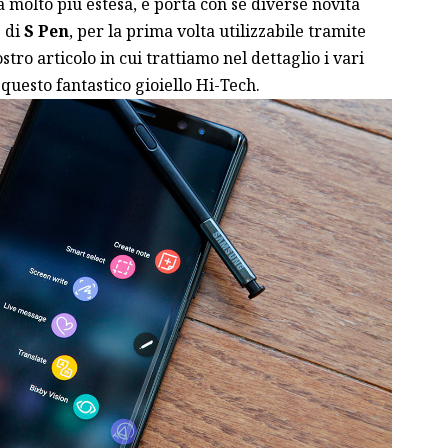
a molto più estesa, e porta con se diverse novità
e di
S Pen
, per la prima volta utilizzabile tramite
stro articolo
in cui trattiamo nel dettaglio i vari
 questo fantastico gioiello Hi-Tech.