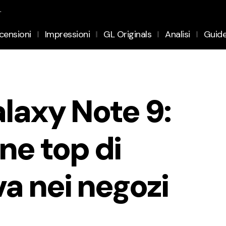
.
censioni
Impressioni
GL Originals
Analisi
Guid
axy Note 9:
ne top di
a nei negozi