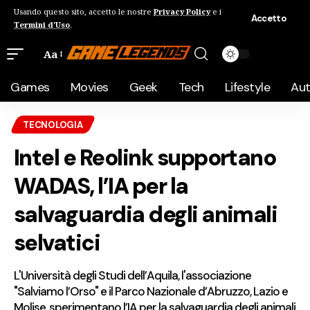
Usando questo sito, accetto le nostre
Privacy Policy
e i
Accetto
Termini d'Uso
.
Aa
Games
Movies
Geek
Tech
Lifestyle
Au
TECNOLOGIA
Intel e Reolink supportano
WADAS, l’IA per la
salvaguardia degli animali
selvatici
L'Università degli Studi dell’Aquila, l'associazione
"Salviamo l’Orso" e il Parco Nazionale d’Abruzzo, Lazio e
Molise, sperimentano l’IA per la salvaguardia degli animali