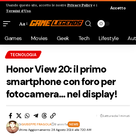
Usando questo sito, accetto le nostre
Privacy Policy
e i
Accetto
Termini d'Uso
.
Aa
Games
Movies
Geek
Tech
Lifestyle
Au
TECNOLOGIA
Honor View 20: il primo
smartphone con foro per
fotocamera… nel display!
Lettura da 1 minuti
Di
GIUSEPPE FRAGOLA
8 anni fa
NEWS
Ultimo Aggiornamento: 28 Agosto 2024 alle 7:20 AM