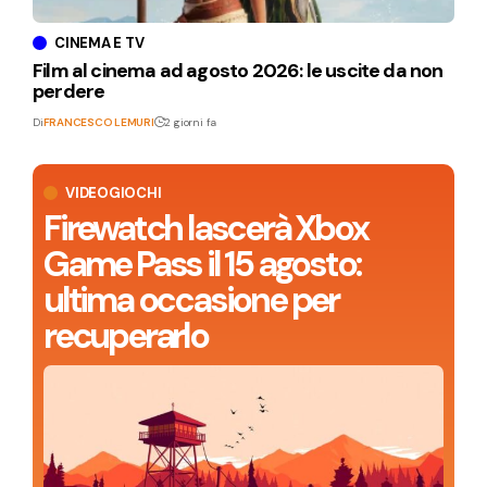
CINEMA E TV
Film al cinema ad agosto 2026: le uscite da non
perdere
Di
FRANCESCO LEMURI
2 giorni fa
VIDEOGIOCHI
Firewatch lascerà Xbox
Game Pass il 15 agosto:
ultima occasione per
recuperarlo