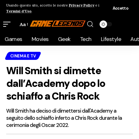
Usando questo sito, accetto le nostre
Privacy Policy
e i
Accetto
Termini d'Uso
.
Aa
Games
Movies
Geek
Tech
Lifestyle
Au
CINEMA E TV
Will Smith si dimette
dall’Academy dopo lo
schiaffo a Chris Rock
Will Smith ha deciso di dimettersi dall'Academy a
seguito dello schiaffo inferto a Chris Rock durante la
cerimonia degli Oscar 2022.