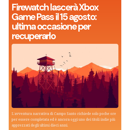
Firewatch lascerà Xbox
Game Pass il 15 agosto:
ultima occasione per
recuperarlo
L’avventura narrativa di Campo Santo richiede solo poche ore
per essere completata ed è ancora oggi uno dei titoli indie più
apprezzati degli ultimi dieci anni.