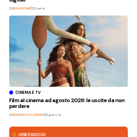
Di
REDAZIONE
20 ore fa
CINEMA E TV
Film al cinema ad agosto 2026: le uscite da non
perdere
Di
FRANCESCO LEMURI
2 giorni fa
VIDEOGIOCHI