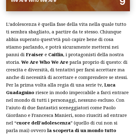
9
We Are Who We Are
L’adolescenza è quella fase della vita nella quale tutto
ti sembra sbagliato, a partire da te stesso. Chiunque
abbia superato quest’età può capire bene di cosa
stiamo parlando, e potrà sicuramente mettersi nei
panni di
Fraiser
e
Caitlin
, i protagonisti della nostra
storia.
We Are Who We Are
parla proprio di questo: di
crescita e diversità, di tentativi per farsi accettare ma
anche di necessità di accettare e comprendere se stessi.
Per la prima volta alla regia di una serie tv,
Luca
Guadagnino
riesce in modo impeccabile a farci entrare
nel mondo di tutti i personaggi, nessuno escluso. Con
l’aiuto di due fantastici sceneggiatori come Paolo
Giordano e Francesca Manieri, sono riusciti ad entrare
nel “
cuore dell’adolescenza
” (quello di cui non si
parla mai) ovvero
la scoperta di un mondo tutto