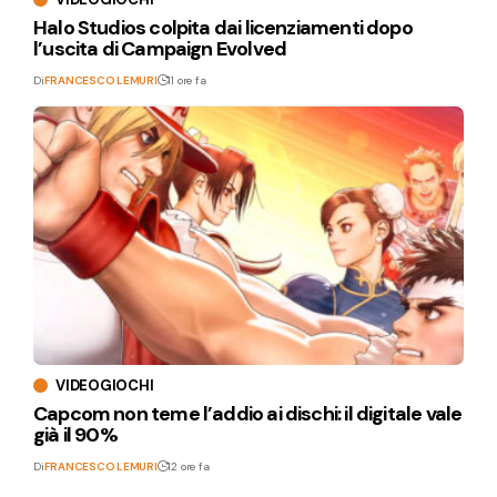
Halo Studios colpita dai licenziamenti dopo
l’uscita di Campaign Evolved
Di
FRANCESCO LEMURI
11 ore fa
VIDEOGIOCHI
Capcom non teme l’addio ai dischi: il digitale vale
già il 90%
Di
FRANCESCO LEMURI
12 ore fa