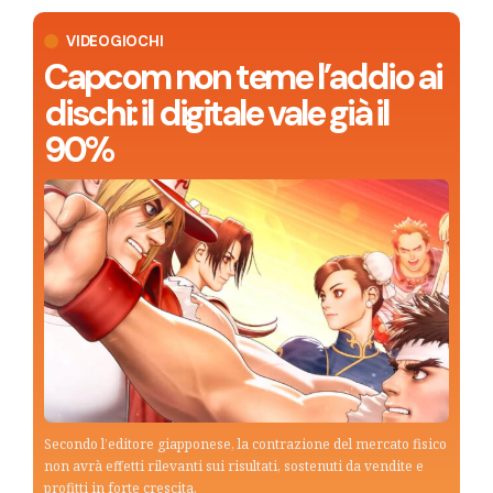
VIDEOGIOCHI
Capcom non teme l’addio ai
dischi: il digitale vale già il
90%
Secondo l’editore giapponese, la contrazione del mercato fisico
non avrà effetti rilevanti sui risultati, sostenuti da vendite e
profitti in forte crescita.