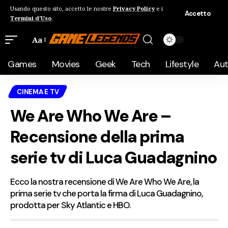
Usando questo sito, accetto le nostre
Privacy Policy
e i
Accetto
Termini d'Uso
.
Aa
Games
Movies
Geek
Tech
Lifestyle
Au
CINEMA E TV
We Are Who We Are –
Recensione della prima
serie tv di Luca Guadagnino
Ecco la nostra recensione di We Are Who We Are, la
prima serie tv che porta la firma di Luca Guadagnino,
prodotta per Sky Atlantic e HBO.