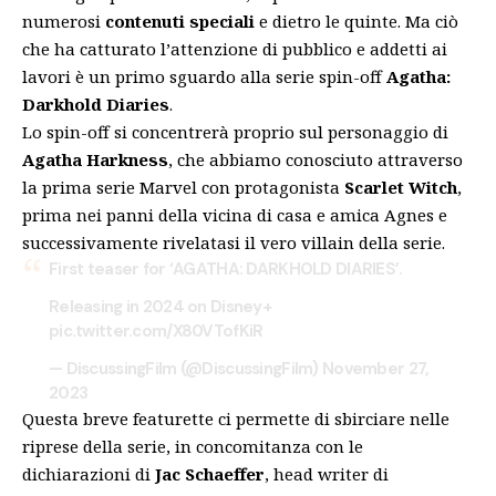
numerosi
contenuti speciali
e dietro le quinte. Ma ciò
che ha catturato l’attenzione di pubblico e addetti ai
lavori è un primo sguardo alla
serie spin-off
Agatha:
Darkhold Diaries
.
Lo spin-off si concentrerà proprio sul personaggio di
Agatha Harkness
, che abbiamo conosciuto attraverso
la prima serie Marvel con protagonista
Scarlet Witch
,
prima nei panni della vicina di casa e amica Agnes e
successivamente rivelatasi il vero villain della serie.
First teaser for ‘AGATHA: DARKHOLD DIARIES’.
Releasing in 2024 on Disney+
pic.twitter.com/X80VTofKiR
— DiscussingFilm (@DiscussingFilm)
November 27,
2023
Questa breve featurette ci permette di sbirciare nelle
riprese della serie, in concomitanza con le
dichiarazioni di
Jac Schaeffer
, head writer di