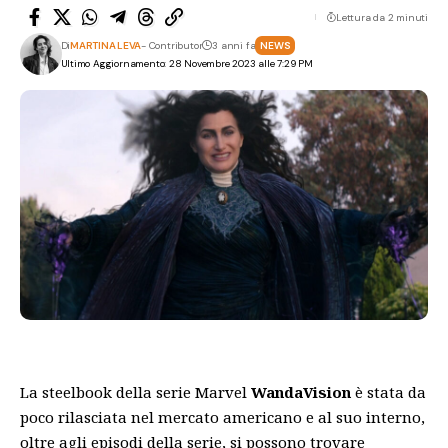
Lettura da 2 minuti
Di
MARTINA LEVA
- Contributor
3 anni fa
NEWS
Ultimo Aggiornamento: 28 Novembre 2023 alle 7:29 PM
La steelbook della serie Marvel
WandaVision
è stata da
poco rilasciata nel mercato americano e al suo interno,
oltre agli episodi della serie, si possono trovare