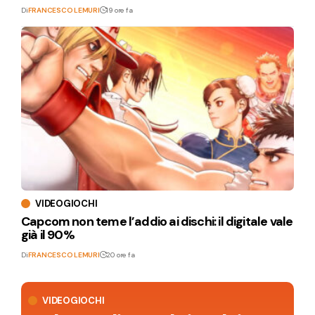
Di
FRANCESCO LEMURI
19 ore fa
VIDEOGIOCHI
Capcom non teme l’addio ai dischi: il digitale vale
già il 90%
Di
FRANCESCO LEMURI
20 ore fa
VIDEOGIOCHI