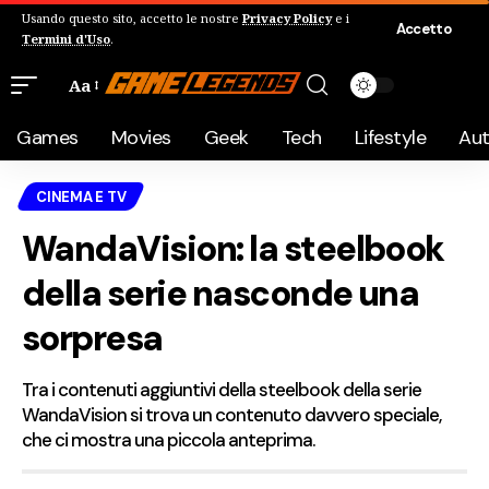
Usando questo sito, accetto le nostre
Privacy Policy
e i
Accetto
Termini d'Uso
.
Aa
Games
Movies
Geek
Tech
Lifestyle
Au
CINEMA E TV
WandaVision: la steelbook
della serie nasconde una
sorpresa
Tra i contenuti aggiuntivi della steelbook della serie
WandaVision si trova un contenuto davvero speciale,
che ci mostra una piccola anteprima.