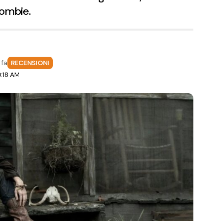
zombie.
 fa
RECENSIONI
0:18 AM