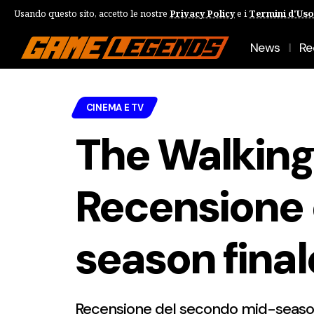
Usando questo sito, accetto le nostre
Privacy Policy
e i
Termini d'Uso
News
Re
CINEMA E TV
The Walking
Recensione 
season final
Recensione del secondo mid-season f