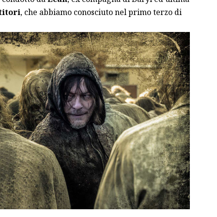
titori
, che abbiamo conosciuto nel primo terzo di