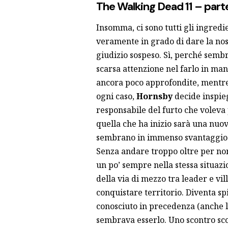
The Walking Dead 11 – part
Insomma, ci sono tutti gli ingredie
veramente in grado di dare la no
giudizio sospeso. Sì, perché sembr
scarsa attenzione nel farlo in ma
ancora poco approfondite, mentre
ogni caso,
Hornsby
decide inspie
responsabile del furto che voleva
quella che ha inizio sarà una nuov
sembrano in immenso svantaggio
Senza andare troppo oltre per non
un po’ sempre nella stessa situaz
della via di mezzo tra leader e vi
conquistare territorio. Diventa s
conosciuto in precedenza (anche l
sembrava esserlo. Uno scontro sc