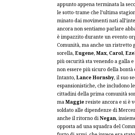
appunto appena terminata la secon
le sotto-trame che l’ultima stagio
minato dai movimenti nati all’int
ancora non sentiamo parlare abb
è impazzito durante un evento or
Comunità, ma anche un ristretto g
sorella,
Eugene
,
Max
,
Carol
,
Eze
più oscurità sta venendo a galla e
non essere più sicuro della bontà
Intanto,
Lance Hornsby
, il suo 
espansionistiche, che includono l
cittadini della prima comunità s
ma
Maggie
resiste ancora e si è 
soldato alle dipendenze di Mercer
anche il ritorno di
Negan
, insiem
opposta ad una squadra del Comm
furto di armi, che invece era stat