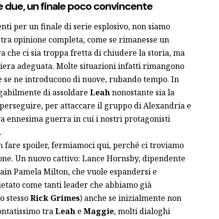
e due, un finale poco convincente
nti per un finale di serie esplosivo, non siamo
stra opinione completa, come se rimanesse un
a che ci sia troppa fretta di chiudere la storia, ma
niera adeguata. Molte situazioni infatti rimangono
 se ne introducono di nuove, rubando tempo. In
gabilmente di assoldare
Leah
nonostante sia la
 perseguire, per attaccare il gruppo di Alexandria e
a ennesima guerra in cui i nostri protagonisti
.
 fare spoiler, fermiamoci qui, perché ci troviamo
ione. Un nuovo cattivo: Lance Hornsby, dipendente
llain Pamela Milton, che vuole espandersi e
pietato come tanti leader che abbiamo già
o stesso
Rick Grimes
) anche se inizialmente non
ontatissimo tra
Leah
e
Maggie
, molti dialoghi