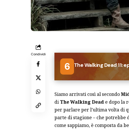
Condividi
6
The Walking Dead 11: ep
Siamo arrivati così al secondo
Mid
di
The Walking Dead
e dopo la r
per parlare per l’ultima volta di 
parte di stagione – che potrebbe d
come sappiamo, è composta da ben 2