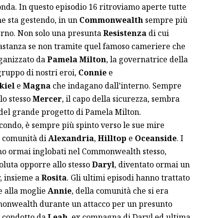
da. In questo episodio 16 ritroviamo aperte tutte
ne sta gestendo, in un
Commonwealth
sempre più
erno. Non solo una presunta
Resistenza
di cui
astanza se non tramite quel famoso cameriere che
ganizzato da
Pamela Milton
, la governatrice della
ruppo di nostri eroi,
Connie
e
kiel
e
Magna
che indagano dall’interno. Sempre
 lo stesso
Mercer
, il capo della sicurezza, sembra
 del grande progetto di Pamela Milton.
secondo, è sempre più spinto verso le sue mire
e comunità di
Alexandria
,
Hilltop
e
Oceanside
. I
ono ormai inglobati nel Commonwealth stesso,
voluta opporre allo stesso
Daryl
, diventato ormai un
, insieme a
Rosita
. Gli ultimi episodi hanno trattato
e alla moglie
Annie
, della comunità che si era
onwealth durante un attacco per un presunto
o condotto da
Leah
, ex compagna di Daryl ed ultima