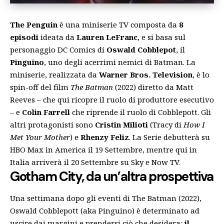
The Penguin
è una miniserie TV composta da
8
episodi
ideata da
Lauren LeFranc
, e si basa sul
personaggio DC Comics di
Oswald Cobblepot
, il
Pinguino
, uno degli acerrimi nemici di Batman. La
miniserie, realizzata da
Warner Bros. Television
, è lo
spin-off del film
The Batman
(2022) diretto da Matt
Reeves – che qui ricopre il ruolo di produttore esecutivo
– e
Colin Farrell
che riprende il ruolo di Cobblepott. Gli
altri protagonisti sono
Cristin Milioti
(Tracy di
How I
Met Your Mother
) e
Rhenzy Feliz
. La Serie debutterà su
HBO Max in America il 19 Settembre, mentre qui in
Italia arriverà il 20 Settembre su Sky e Now TV.
Gotham City, da un’altra prospettiva
Una settimana dopo gli eventi di
The Batman
(2022),
Oswald Cobblepott (aka Pinguino) è determinato ad
uscire dai margini e prendersi ciò che desidera:
il