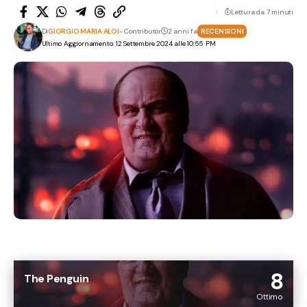
Lettura da 7 minuti
Di
GIORGIO MARIA ALOI
- Contributor
2 anni fa
RECENSIONI
Ultimo Aggiornamento: 12 Settembre 2024 alle 10:55 PM
8
The Penguin
Ottimo