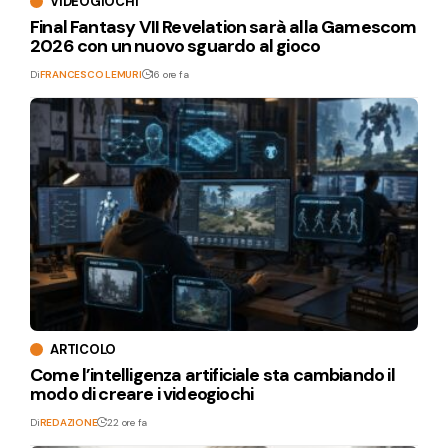
VIDEOGIOCHI
Final Fantasy VII Revelation sarà alla Gamescom
2026 con un nuovo sguardo al gioco
Di
FRANCESCO LEMURI
16 ore fa
ARTICOLO
Come l’intelligenza artificiale sta cambiando il
modo di creare i videogiochi
Di
REDAZIONE
22 ore fa