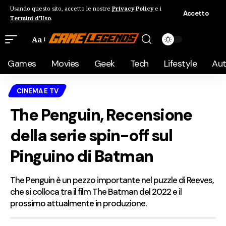
Usando questo sito, accetto le nostre
Privacy Policy
e i
Accetto
Termini d'Uso
.
Aa
Games
Movies
Geek
Tech
Lifestyle
Au
CINEMA E TV
The Penguin, Recensione
della serie spin-off sul
Pinguino di Batman
The Penguin è un pezzo importante nel puzzle di Reeves,
che si colloca tra il film The Batman del 2022 e il
prossimo attualmente in produzione.