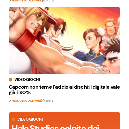
Di
FRANCESCO LEMURI
6 ore fa
VIDEOGIOCHI
Capcom non teme l’addio ai dischi: il digitale vale
già il 90%
Di
FRANCESCO LEMURI
7 ore fa
VIDEOGIOCHI
Halo Studios colpita dai