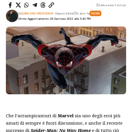
Lettura da 2 minuti
Di
GIANLUIGI CRESCENZI
- Deputy Editor
5 anni fa
NEWS
Ultimo Aggiornamento: 26 Gennaio 2022 alle 5:40 PM
Che l’arrampicamuri di
Marvel
sia uno degli eroi più
amati di sempre è fuori discussione, e anche il recente
successo di
Spider-Man: No Way Home
e di tutto ciò