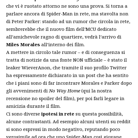
che vi è ruotato attorno ne sono una prova. Si torna a
parlare ancora di Spider-Man in rete, ma stavolta non
di Peter Parker: stando ad un rumor che circola in rete,
sembrerebbe che il nuovo film dell’MCU dedicato
all’amichevole ragno di quartiere, vedrà l’arrivo di
Miles Morales
all’interno dei film.
A mettere in circolo tale rumor – e di conseguenza si
tratta di notizie da una fonte NON ufficiale – è stato il
leaker WieverAnon, che tramite il suo profilo Twitter
ha espressamente dichiarato in un post che ha sentito
che i piani sono di far incontrare Morales e Parker dopo
gli avvenimenti di
No Way Home
(qui la nostra
recensione no spoiler
del film), per poi farli legare in
amicizia durante il film.
Ci sono diverse
ipotesi in rete
su questa possibilità,
alcune contrastanti. Ad esempio alcuni utenti su reddit
si sono espressi in modo negativo, reputando poco
verosimile ad ora che uno Spider-Man così giovane