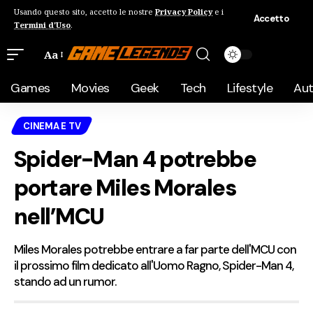
Usando questo sito, accetto le nostre
Privacy Policy
e i
Accetto
Termini d'Uso
.
Aa
Games
Movies
Geek
Tech
Lifestyle
Au
CINEMA E TV
Spider-Man 4 potrebbe
portare Miles Morales
nell’MCU
Miles Morales potrebbe entrare a far parte dell'MCU con
il prossimo film dedicato all'Uomo Ragno, Spider-Man 4,
stando ad un rumor.