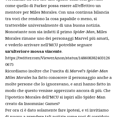
come quello di Parker possa essere all’effettivo un
mentore per Miles Morales. Con una continua bilancia
tra voci che rendono la cosa papabile o meno, si
tratterebbe universalmente di una buona notizia.
Nonostante non sia infatti il primo
Spider-Man
, Miles
Morales rimane uno dei personaggi Marvel più amati,
e vederlo arrivare nell’MCU potrebbe segnare
un’ulteriore mossa vincente
.
https://twitter.com/ViewerAnon/status/148608382403126
0675
Ricordiamo inoltre che l’uscita di
Marvel’s Spider-Man
Miles Morales
ha fatto
conoscere il personaggio
anche a
molte persone che lo ignoravano, e anzi hanno fatto in
modo che questo venisse apprezzato ancora di più. Che
l’ipotetico Morales dell’MCU si ispiri allo Spider-Man
creato da Insomniac Games?
Per ora ci è dato solamente fare ipotesi, e vi invitiamo
di nuovo a prendere tali notizie come voci di corridoio,