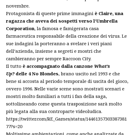
novembre.
Protagonista di queste prime immagini
è Claire, una
ragazza che aveva dei sospetti verso l’Umbrella
Corporation
, la famosa e famigerata casa
farmaceutica responsabile della creazione dei virus. Le
sue indagini la porteranno a svelare i veri piani
dell’azienda, insieme a segreti e mostri che
cambieranno per sempre Raccoon City.
Il tutto
è accompagnato dalla canzone
What’s
Up?
delle 4 No Blondes
, brano uscito nel 1993 e che
bene si accosta al periodo temporale di uscita del gioco,
ovvero 1996. Nelle varie scene sono mostrati scenari e
mostri molto familiari a tutti i fan della saga,
sottolineando come questa trasposizione sarà molto
più legata alla sua controparte videoludica.
https://twitter.com/RE_Games/status/14461357303387381
77?s=20
Moltissime ambientazioni, come
anche analizzate da