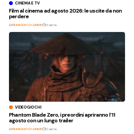
CINEMA E TV
Film al cinema ad agosto 2026: le uscite da non
perdere
Di
FRANCESCO LEMURI
13 ore fa
VIDEOGIOCHI
Phantom Blade Zero, i preordini apriranno l’11
agosto con un lungo trailer
Di
FRANCESCO LEMURI
12 ore fa