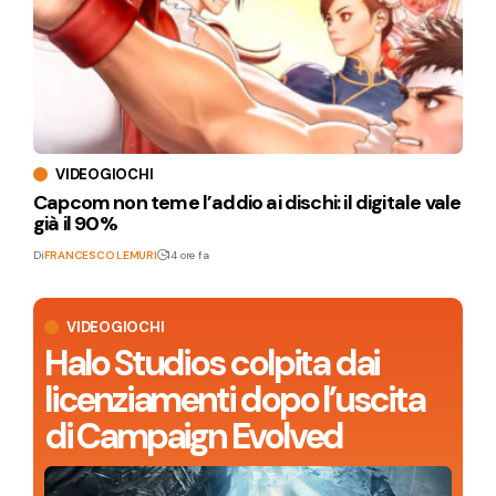
VIDEOGIOCHI
Capcom non teme l’addio ai dischi: il digitale vale
già il 90%
Di
FRANCESCO LEMURI
14 ore fa
VIDEOGIOCHI
Halo Studios colpita dai
licenziamenti dopo l’uscita
di Campaign Evolved