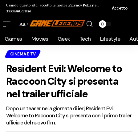
Usando questo sito, accetto le nostre
Privacy Policy
e i
Accetto
Termini d'Uso
.
Aa
Games
Movies
Geek
Tech
Lifestyle
Au
CINEMA E TV
Resident Evil: Welcome to
Raccoon City si presenta
nel trailer ufficiale
Dopo un teaser nella giornata di ieri, Resident Evil:
Welcome to Raccoon City si presenta con il primo trailer
ufficiale del nuovo film.