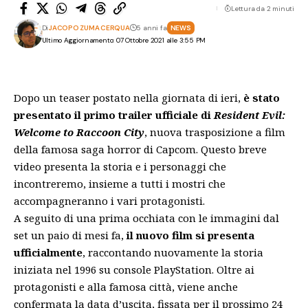
Lettura da 2 minuti
Di
JACOPO ZUMA CERQUA
5 anni fa
NEWS
Ultimo Aggiornamento: 07 Ottobre 2021 alle 3:55 PM
Dopo un teaser postato nella giornata di ieri,
è stato
presentato il primo trailer ufficiale di
Resident Evil:
Welcome to Raccoon City
, nuova trasposizione a film
della famosa saga horror di Capcom. Questo breve
video presenta la storia e i personaggi che
incontreremo, insieme a tutti i mostri che
accompagneranno i vari protagonisti.
A seguito di
una prima occhiata con le immagini dal
set un paio di mesi fa
,
il nuovo film si presenta
ufficialmente
, raccontando nuovamente la storia
iniziata nel 1996 su console PlayStation. Oltre ai
protagonisti e alla famosa città, viene anche
confermata la data d’uscita, fissata per il prossimo 24