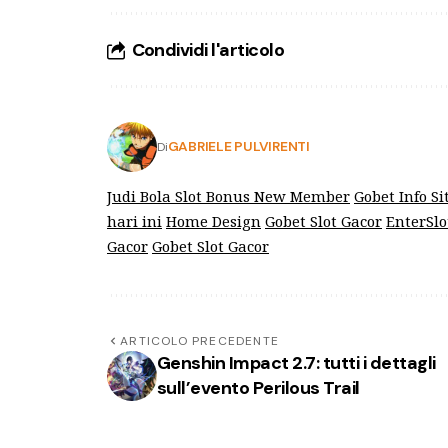
Condividi l'articolo
GABRIELE PULVIRENTI
Di
Judi Bola
Slot Bonus New Member
Gobet Info Si
hari ini
Home Design
Gobet Slot Gacor
EnterSlo
Gacor
Gobet Slot Gacor
ARTICOLO PRECEDENTE
Genshin Impact 2.7: tutti i dettagli
sull’evento Perilous Trail