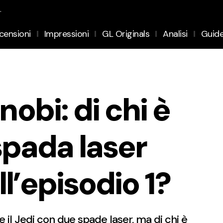
.
censioni
Impressioni
GL Originals
Analisi
Guid
obi: di chi è
spada laser
l’episodio 1?
 il Jedi con due spade laser, ma di chi è