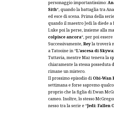
personaggio importantissimo:
An
Sith
“, quando la battaglia tra An
ed esce di scena. Prima della serie
quando il maestro Jedi la diede a
Luke poi la perse, insieme alla m
colpisce ancora
“, per poi esser
Successivamente,
Rey
la troverà n
a Tatooine in “
L’ascesa di Skywa
Tuttavia, mentre Maz teneva la sp
chiaramente la stessa posseduta 
rimane un mistero.
Il prossimo episodio di
Obi-Wan 
settimana e forse sapremo qualcos
proprio che la
figlia di Ewan McG
cameo. Inoltre, lo stesso McGrego
nesso tra la serie e “
Jedi: Fallen 