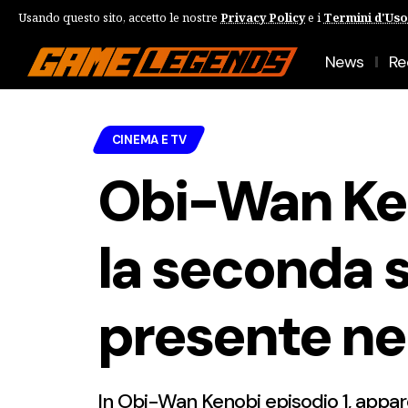
Usando questo sito, accetto le nostre
Privacy Policy
e i
Termini d'Uso
News
Re
CINEMA E TV
Obi-Wan Ken
la seconda 
presente nel
In Obi-Wan Kenobi episodio 1, appare