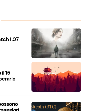
atch 1.07
il 15
perarlo
 possono
 maggiori