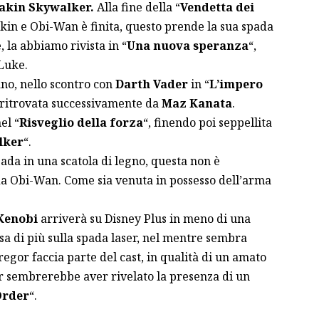
akin Skywalker.
Alla fine della “
Vendetta dei
akin e Obi-Wan è finita, questo prende la sua spada
, la abbiamo rivista in “
Una nuova speranza
“,
 Luke.
ano, nello scontro con
Darth Vader
in “
L’impero
e ritrovata successivamente da
Maz Kanata
.
el “
Risveglio della forza
“, finendo poi seppellita
lker
“.
ada in una scatola di legno, questa non è
da Obi-Wan. Come sia venuta in possesso dell’arma
Kenobi
arriverà su Disney Plus in meno di una
a di più sulla spada laser, nel mentre sembra
regor
faccia parte del cast, in qualità di un amato
r sembrerebbe aver rivelato la presenza di un
Order
“
.