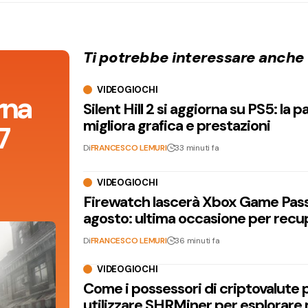
Ti potrebbe interessare anche
VIDEOGIOCHI
orna
Silent Hill 2 si aggiorna su PS5: la p
migliora grafica e prestazioni
7
Di
FRANCESCO LEMURI
33 minuti fa
VIDEOGIOCHI
Firewatch lascerà Xbox Game Pass 
agosto: ultima occasione per recu
Di
FRANCESCO LEMURI
36 minuti fa
VIDEOGIOCHI
Come i possessori di criptovalute
utilizzare SHRMiner per esplorare