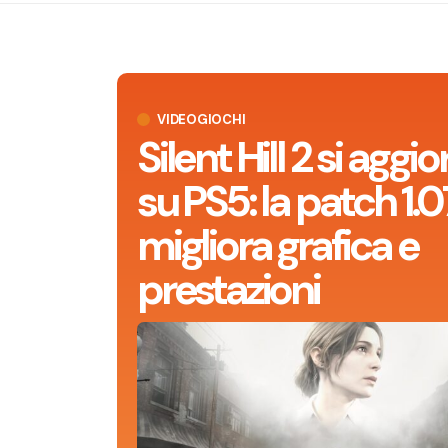
VIDEOGIOCHI
Silent Hill 2 si aggi
su PS5: la patch 1.0
migliora grafica e
prestazioni