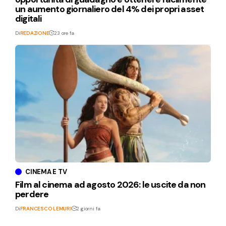
un aumento giornaliero del 4% dei propri asset
digitali
Di
REDAZIONE
23 ore fa
CINEMA E TV
Film al cinema ad agosto 2026: le uscite da non
perdere
Di
FRANCESCO LEMURI
2 giorni fa