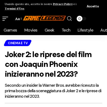
Usando questo sito, accetto le nostre
Privacy Policy
e i
Accetto
Termini d'Uso
.
Aa
Games
Movies
Geek
Tech
Lifestyle
Au
CINEMA E TV
Joker 2: le riprese del film
con Joaquin Phoenix
inizieranno nel 2023?
Secondo un insider la Warner Bros. avrebbe ricevuto la
prima bozza della sceneggiatura di Joker 2 e le riprese di
inizieranno nel 2023.