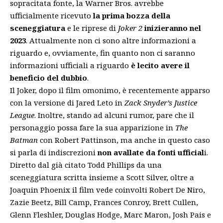
sopracitata fonte, la Warner Bros. avrebbe
ufficialmente ricevuto
la prima bozza della
sceneggiatura
e le riprese di
Joker 2
inizieranno nel
2023
. Attualmente non ci sono altre informazioni a
riguardo e, ovviamente, fin quanto non ci saranno
informazioni ufficiali a riguardo
è lecito avere il
beneficio del dubbio
.
Il Joker, dopo il film omonimo, è recentemente apparso
con la versione di Jared Leto in
Zack Snyder’s Justice
League
. Inoltre, stando ad alcuni rumor, pare che il
personaggio possa fare la sua apparizione in
The
Batman
con Robert Pattinson, ma anche in questo caso
si parla di indiscrezioni
non avallate da fonti ufficial
i.
Diretto dal già citato Todd Phillips da una
sceneggiatura scritta insieme a Scott Silver, oltre a
Joaquin Phoenix il film vede coinvolti Robert De Niro,
Zazie Beetz, Bill Camp, Frances Conroy, Brett Cullen,
Glenn Fleshler, Douglas Hodge, Marc Maron, Josh Pais e