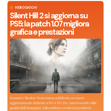
VIDEOGIOCHI
Silent Hill 2 si aggiorna su
PS5: la patch 1.07 migliora
grafica e prestazioni
Konami e Bloober Team hanno pubblicato un nuovo
aggiornamento dedicato a PS5 e PS5 Pro, intervenendo sulla
qualità dell’immagine, sulla nebbia e su diversi problemi