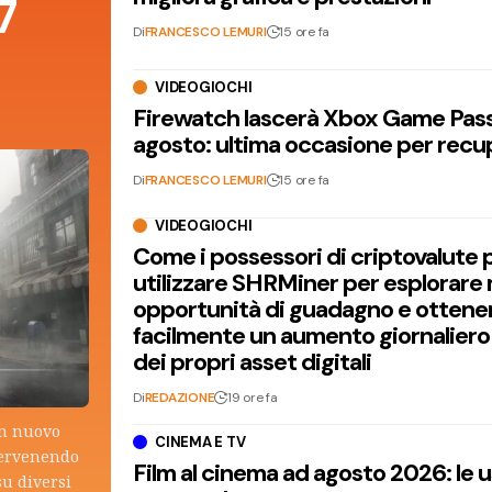
7
Di
FRANCESCO LEMURI
15 ore fa
VIDEOGIOCHI
Firewatch lascerà Xbox Game Pass 
agosto: ultima occasione per recu
Di
FRANCESCO LEMURI
15 ore fa
VIDEOGIOCHI
Come i possessori di criptovalute
utilizzare SHRMiner per esplorare
opportunità di guadagno e ottene
facilmente un aumento giornaliero
dei propri asset digitali
Di
REDAZIONE
19 ore fa
un nuovo
CINEMA E TV
tervenendo
Film al cinema ad agosto 2026: le 
su diversi