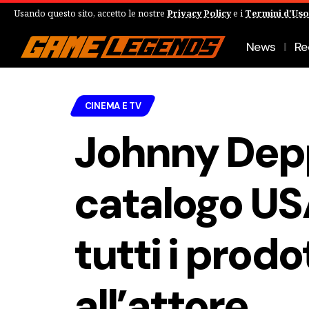
Usando questo sito, accetto le nostre
Privacy Policy
e i
Termini d'Uso
News
Re
CINEMA E TV
Johnny Depp
catalogo USA
tutti i prodo
all’attore