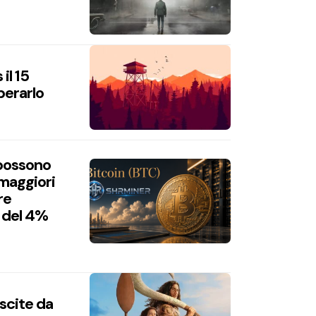
il 15
perarlo
 possono
 maggiori
re
 del 4%
uscite da