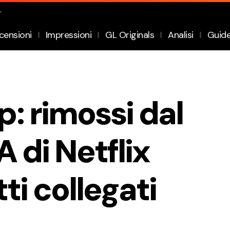
.
censioni
Impressioni
GL Originals
Analisi
Guid
: rimossi dal
 di Netflix
tti collegati