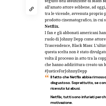
seguito dell’assunzione di
Mads M
all’amato attore sebbene, ad oggi,
tra le vicende, avvenuta proprio p
prodotto cinematografico, in cui si
Netflix
.
I fan e gli abbonati americani han
ruolo di Johnny Depp come attore
Trascendence, Black Mass: L’ultimo
questa scelta non è stato divulgat
volta il processo in atto tra la copp
che hanno addirittura creato un ha
#JusticeForJohnnyDepp
Il fatto che Netflix abbia rimoss
disgustoso. Soprattutto, se co
ricevuto lui abusi.
Netflix, tutti sono infuriati per
motivazione.