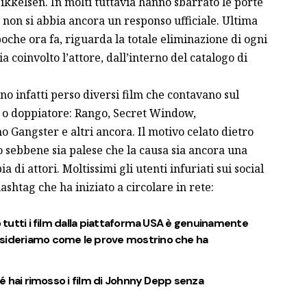
ikkelsen
. In molti tuttavia hanno sbarrato le porte
 non si abbia ancora un responso ufficiale. Ultima
oche ora fa, riguarda la totale eliminazione di ogni
a coinvolto l’attore, dall’interno del catalogo di
no infatti perso diversi film che contavano sul
 o doppiatore: Rango, Secret Window,
 Gangster e altri ancora. Il motivo celato dietro
o sebbene sia palese che la causa sia ancora una
ia di attori. Moltissimi gli utenti infuriati sui social
shtag che ha iniziato a circolare in rete:
o tutti i film dalla piattaforma USA è genuinamente
nsideriamo come le prove mostrino che ha
ché hai rimosso i film di Johnny Depp senza