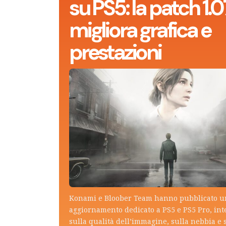
su PS5: la patch 1.0
migliora grafica e
prestazioni
Konami e Bloober Team hanno pubblicato 
aggiornamento dedicato a PS5 e PS5 Pro, in
sulla qualità dell’immagine, sulla nebbia e 