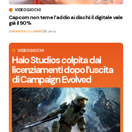
VIDEOGIOCHI
Capcom non teme l’addio ai dischi: il digitale vale
già il 90%
Di
FRANCESCO LEMURI
16 ore fa
VIDEOGIOCHI
Halo Studios colpita dai
licenziamenti dopo l’uscita
di Campaign Evolved