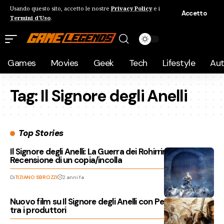
Usando questo sito, accetto le nostre
Privacy Policy
e i
Accetto
Termini d'Uso
.
Games
Movies
Geek
Tech
Lifestyle
Au
Tag:
Il Signore degli Anelli
Top Stories
Il Signore degli Anelli: La Guerra dei Rohirrim,
Recensione di un copia/incolla
Di
TIZIANO SBROZZI
2 anni fa
Nuovo film su Il Signore degli Anelli con Peter Jackson
tra i produttori