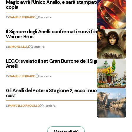
Magic avrà l’Unico Anello, e sarà stampato in una sola
copia
Di
DANIELE FERRARO
3 anni fa
Il Signore degli Anelli: confermati nuovi film in arrivo da
Warner Bros
Di
SIMONE LELLI
3 anni fa
LEGO: svelato il set Gran Burrone de Il Signore degli
Anelli
Di
DANIELE FERRARO
3 anni fa
Gli Anelli del Potere Stagione 2, ecco i nuovi ingressi nel
cast
Di
MARCELLO PAOLILLO
4 anni fa
Mostra di più