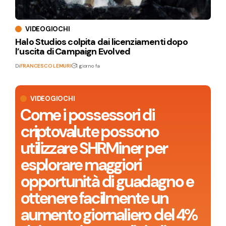
VIDEOGIOCHI
Halo Studios colpita dai licenziamenti dopo
l’uscita di Campaign Evolved
Di
FRANCESCO LEMURI
1 giorno fa
VIDEOGIOCHI
Come i possessori di
criptovalute possono
utilizzare SHRMiner per
esplorare maggiori
opportunità di guadagno e
ottenere facilmente un
aumento giornaliero del 4%