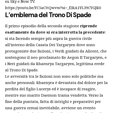
su Sky e Now TV.
https://youtu.be/YC5aCttQwvw?si=_f2RA1YL39CYGJR0
L’emblema del Trono Di Spade
Il primo episodio della seconda stagione
riprende
esattamente da dove si era interrotta la precedente
:
si sta facendo sempre più aspra la guerra civile
all’interno della Casata Dei Targaryen dove sono
protagoniste due fazioni, i Verdi guidati da Alicent, che
sostengono il neo-proclamato Re Aegon II Targaryen, e
i Neri guidati da Rhaenrya Targaryen, legittima erede
al Trono Di Spade.
Le avversità tra le fazioni non sono solo politiche ma
anche personali. Rhaenyra è devastata dal dolore per la
perdita del figlio Lucerys ed è incapace di reagire,
mentre suo marito Daemon trama vendetta. Verso la
fine della puntata, fatta di intrighi e preparativi per
una guerra ormai inevitabile, avviene un evento