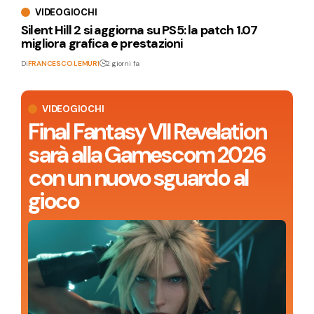
VIDEOGIOCHI
Silent Hill 2 si aggiorna su PS5: la patch 1.07
migliora grafica e prestazioni
Di
FRANCESCO LEMURI
2 giorni fa
VIDEOGIOCHI
Final Fantasy VII Revelation
sarà alla Gamescom 2026
con un nuovo sguardo al
gioco