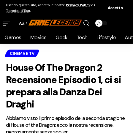
Usando questo sito, accetto le nostre
Privacy Policy
e i
Accetto
Termini d'Uso
.
Aa
Games
Movies
Geek
Tech
Lifestyle
Au
CINEMA E TV
House Of The Dragon 2
Recensione Episodio 1, ci si
prepara alla Danza Dei
Draghi
Abbiamo visto il primo episodio della seconda stagione
di House of the Dragon: ecco la nostra recensione,
rigorosamente senza spoiler.