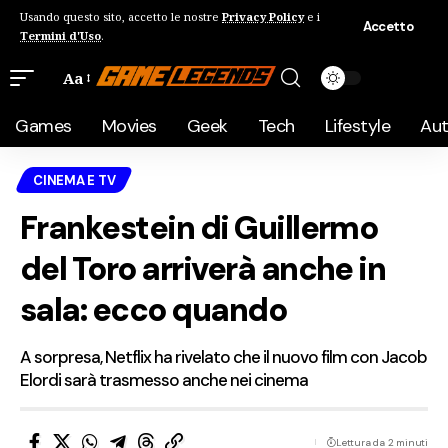
Usando questo sito, accetto le nostre
Privacy Policy
e i
Accetto
Termini d'Uso
.
Aa
Games
Movies
Geek
Tech
Lifestyle
Au
CINEMA E TV
Frankestein di Guillermo
del Toro arriverà anche in
sala: ecco quando
A sorpresa, Netflix ha rivelato che il nuovo film con Jacob
Elordi sarà trasmesso anche nei cinema
Lettura da 2 minuti