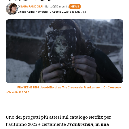
Di
SARA PANDOLFI
- Editor
12 mesi fa
NEWS
Ultimo Aggiornamento: 19 Agosto 2025 alle 10:13 AM
FRANKENSTEIN. Jacob Elordi as The Creature in Frankenstein. Cr. Courtesy
of Netflix © 2025.
Uno dei progetti più attesi sul catalogo Netflix per
l’autunno 2025 è certamente
Frankestein
, in una