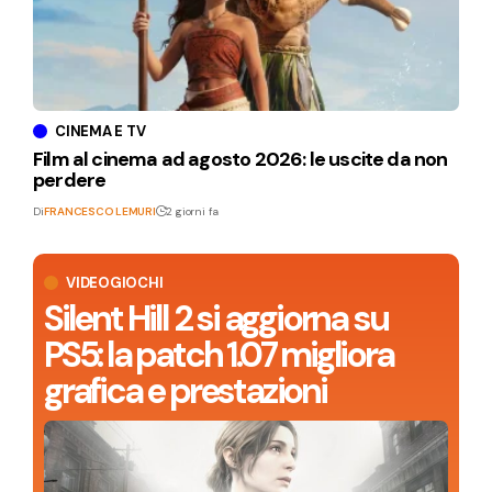
CINEMA E TV
Film al cinema ad agosto 2026: le uscite da non
perdere
Di
FRANCESCO LEMURI
2 giorni fa
VIDEOGIOCHI
Silent Hill 2 si aggiorna su
PS5: la patch 1.07 migliora
grafica e prestazioni