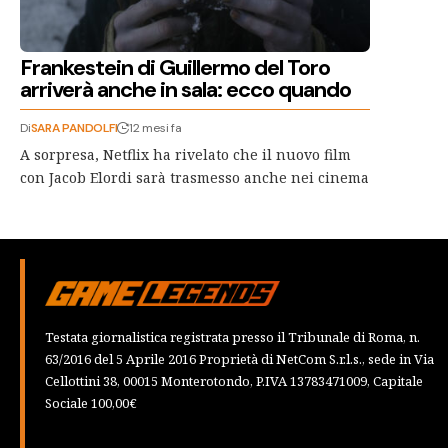
Frankestein di Guillermo del Toro
arriverà anche in sala: ecco quando
Di
SARA PANDOLFI
12 mesi fa
A sorpresa, Netflix ha rivelato che il nuovo film
con Jacob Elordi sarà trasmesso anche nei cinema
Testata giornalistica registrata presso il Tribunale di Roma, n.
63/2016 del 5 Aprile 2016 Proprietà di NetCom S.r.l.s., sede in Via
Cellottini 38, 00015 Monterotondo, P.IVA 13783471009, Capitale
Sociale 100,00€