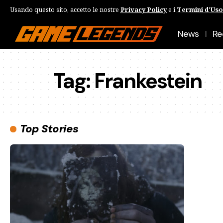
Usando questo sito, accetto le nostre
Privacy Policy
e i
Termini d'Uso
News
Re
Tag:
Frankestein
Top Stories