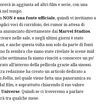
orerà in aggiunta ad altri film e serie, con una
à nel tempo.
lo
NON è una fonte ufficiale
, quindi vi invitiamo a
ici voci di corridoio, dei rumor in attesa di
ga annunciato direttamente dai
Marvel Studios
.
vare nelle sale, e negli ultimi giorni è stato
ni, e anche questa volta non solo da parte di fonti
rno fa sembra che siano state rivelate
le scene mid
che settimana fa siamo riusciti a conoscere un po’
rato all’interno della pellicola
grazie alla sinossi
.
ostra redazione ha creato
un articolo dedicato
a
 Follia
, nel quale viene fatta una panoramica su
al film, e soprattutto chiarendo il suo valore
 Universe
. Quindi se ci troveremo a parlare
arà tra qualche mese.