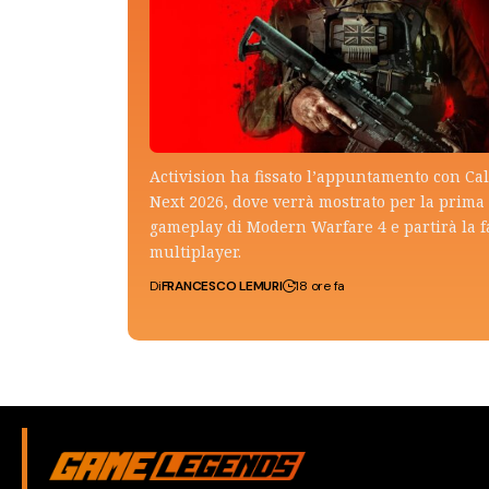
Activision ha fissato l’appuntamento con Cal
Next 2026, dove verrà mostrato per la prima v
gameplay di Modern Warfare 4 e partirà la f
multiplayer.
Di
FRANCESCO LEMURI
18 ore fa