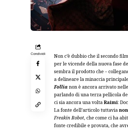
Condividi
Non c’è dubbio che il secondo fil
per le vicende della nuova fase d
sembra il prodotto che – collegand
a delineare la minaccia principale
Follia
non è ancora arrivato nelle
parlando di una terza pellicola de
ci sia ancora una volta
Raimi
: Do
La fonte dell’articolo tuttavia
non
Freakin Robot
, che come ci ha abi
fonte credibile e provata, che av