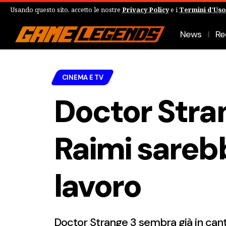
Usando questo sito, accetto le nostre
Privacy Policy
e i
Termini d'Uso
News
Re
CINEMA E TV
Doctor Stra
Raimi sarebb
lavoro
Doctor Strange 3 sembra già in cant