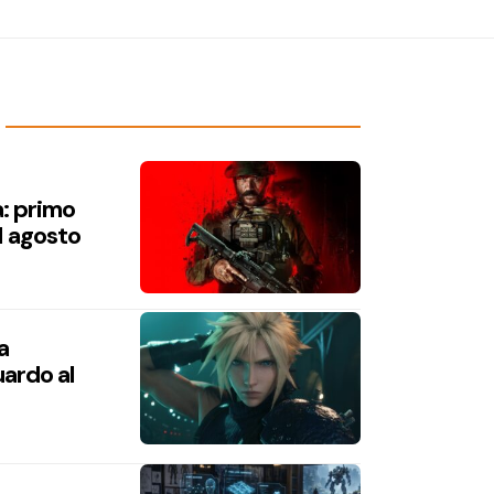
a: primo
1 agosto
a
ardo al