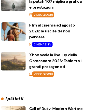
la patch 1.07 migliora grafica
e prestazioni
VIDEOGIOCHI
Film al cinema ad agosto
2026: le uscite da non
perdere
CINEMA E TV
Xbox svela la line-up della
Gamescom 2026: Fable tra i
grandi protagonisti
VIDEOGIOCHI
I più letti
Call of Duty: Modern Warfare