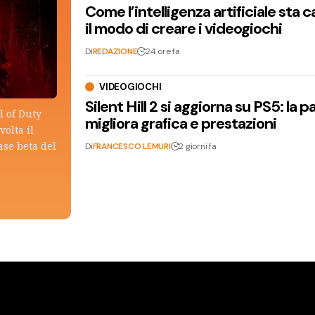
Come l’intelligenza artificiale sta
il modo di creare i videogiochi
Di
REDAZIONE
24 ore fa
VIDEOGIOCHI
Silent Hill 2 si aggiorna su PS5: la p
l of Duty
migliora grafica e prestazioni
olta il
ase beta del
Di
FRANCESCO LEMURI
2 giorni fa