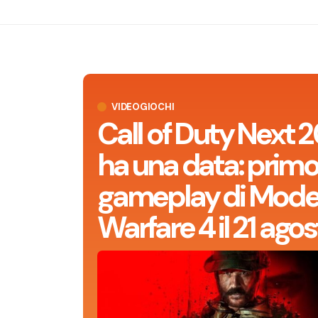
VIDEOGIOCHI
Call of Duty Next 
ha una data: prim
gameplay di Mode
Warfare 4 il 21 agos