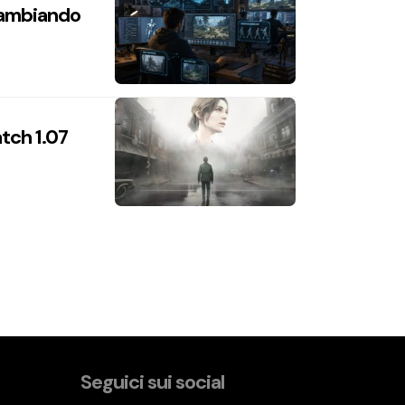
 cambiando
atch 1.07
Seguici sui social