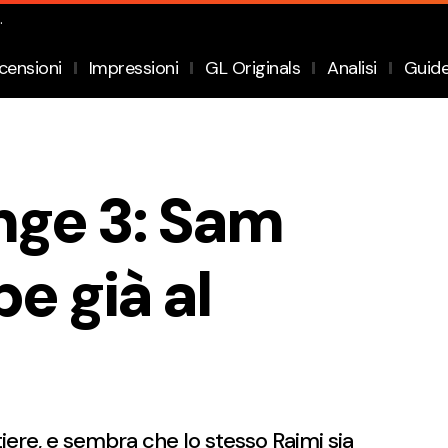
.
censioni
Impressioni
GL Originals
Analisi
Guid
nge 3: Sam
e già al
iere, e sembra che lo stesso Raimi sia