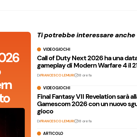
Ti potrebbe interessare anche
VIDEOGIOCHI
2026
Call of Duty Next 2026 ha una dat
gameplay di Modern Warfare 4 il 2
o
Di
FRANCESCO LEMURI
18 ore fa
rn
VIDEOGIOCHI
to
Final Fantasy VII Revelation sarà all
Gamescom 2026 con un nuovo sgu
gioco
Di
FRANCESCO LEMURI
18 ore fa
ARTICOLO