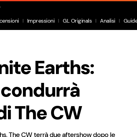
.
censioni
Impressioni
GL Originals
Analisi
Guid
inite Earths:
 condurrà
 di The CW
arths, The CW terrà due aftershow dopo le