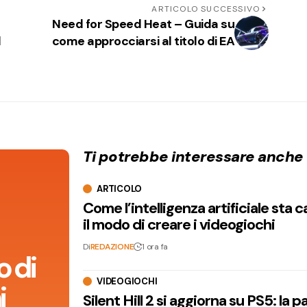
ARTICOLO SUCCESSIVO
Need for Speed Heat – Guida su
l
come approcciarsi al titolo di EA
Ti potrebbe interessare anche
ARTICOLO
Come l’intelligenza artificiale sta
il modo di creare i videogiochi
Di
REDAZIONE
1 ora fa
 di
VIDEOGIOCHI
i
Silent Hill 2 si aggiorna su PS5: la p