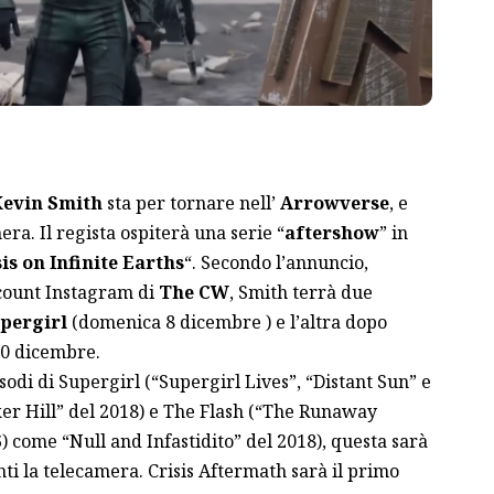
Kevin Smith
sta per tornare nell’
Arrowverse
, e
era. Il regista ospiterà una serie “
aftershow
” in
is on Infinite Earths
“. Secondo l’annuncio,
ccount Instagram di
The CW
, Smith terrà due
pergirl
(domenica 8 dicembre ) e l’altra dopo
10 dicembre.
sodi di Supergirl (“Supergirl Lives”, “Distant Sun” e
r Hill” del 2018) e The Flash (“The Runaway
6) come “Null and Infastidito” del 2018), questa sarà
nti la telecamera. Crisis Aftermath sarà il primo