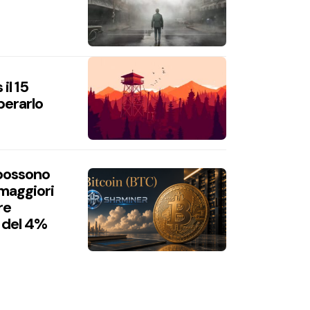
il 15
perarlo
 possono
 maggiori
re
 del 4%