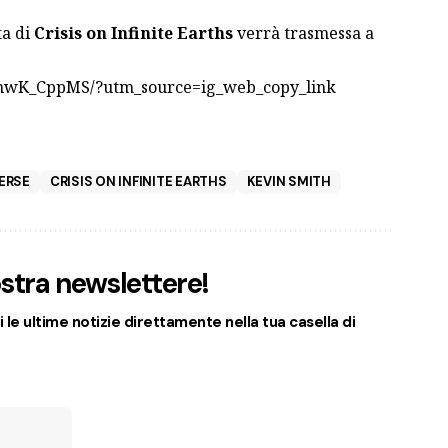
ta di
Crisis on Infinite Earths
verrà trasmessa a
4nwK_CppMS/?utm_source=ig_web_copy_link
ERSE
CRISIS ON INFINITE EARTHS
KEVIN SMITH
nostra newslettere!
 le ultime notizie direttamente nella tua casella di