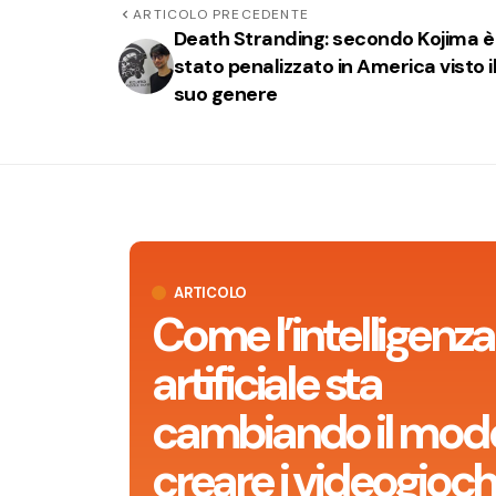
ARTICOLO PRECEDENTE
Death Stranding: secondo Kojima è
stato penalizzato in America visto i
suo genere
ARTICOLO
Come l’intelligenza
artificiale sta
cambiando il modo
creare i videogioch