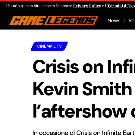
Usando questo sito, accetto le nostre
Privacy Policy
e i
Termini d'Uso
News
Re
CINEMA E TV
Crisis on Inf
Kevin Smith
l’aftershow
In occasione di Crisis on Infinite E