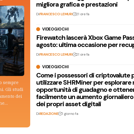
migliora grafica e prestazioni
Di
FRANCESCO LEMURI
21 ore fa
VIDEOGIOCHI
Firewatch lascerà Xbox Game Pass 
agosto: ultima occasione per recu
Di
FRANCESCO LEMURI
21 ore fa
VIDEOGIOCHI
Come i possessori di criptovalute
utilizzare SHRMiner per esplorare
lo sempre
opportunità di guadagno e ottene
i. Gli studi
facilmente un aumento giornaliero
tamento dei
dei propri asset digitali
che…
Di
REDAZIONE
1 giorno fa