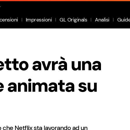
.
censioni
Impressioni
GL Originals
Analisi
Guid
etto avrà una
e animata su
 che Netflix sta lavorando ad un