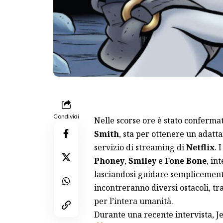
Condividi
Nelle scorse ore è stato confermat
Smith
, sta per ottenere un adat
servizio di streaming di
Netflix
. 
Phoney
,
Smiley
e
Fone Bone
, in
lasciandosi guidare semplicemente
incontreranno diversi ostacoli, tr
per l’intera umanità.
Durante una recente intervista, J