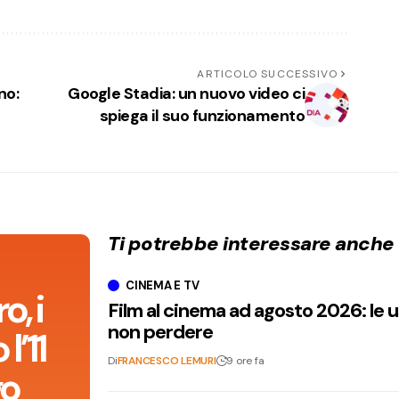
ARTICOLO SUCCESSIVO
no:
Google Stadia: un nuovo video ci
spiega il suo funzionamento
Ti potrebbe interessare anche
CINEMA E TV
, i
Film al cinema ad agosto 2026: le 
non perdere
l’11
Di
FRANCESCO LEMURI
9 ore fa
go