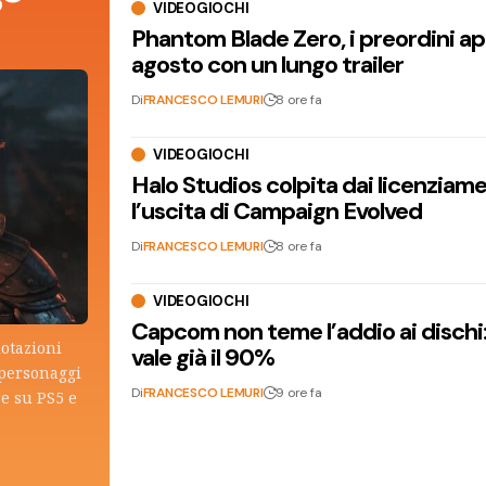
VIDEOGIOCHI
Phantom Blade Zero, i preordini apr
agosto con un lungo trailer
Di
FRANCESCO LEMURI
8 ore fa
VIDEOGIOCHI
Halo Studios colpita dai licenziam
l’uscita di Campaign Evolved
Di
FRANCESCO LEMURI
8 ore fa
VIDEOGIOCHI
Capcom non teme l’addio ai dischi: i
otazioni
vale già il 90%
 personaggi
Di
FRANCESCO LEMURI
9 ore fa
re su PS5 e