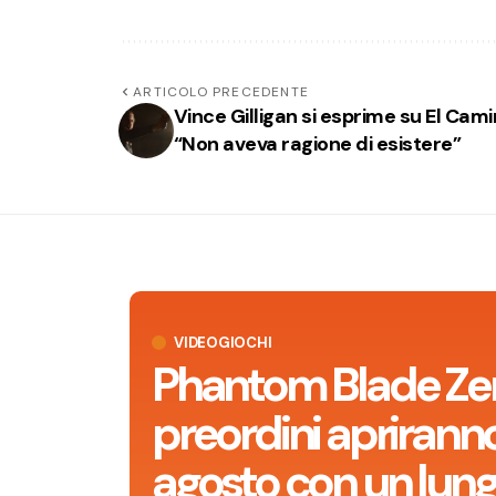
ARTICOLO PRECEDENTE
Vince Gilligan si esprime su El Cami
“Non aveva ragione di esistere”
VIDEOGIOCHI
Phantom Blade Zero
preordini apriranno 
agosto con un lun