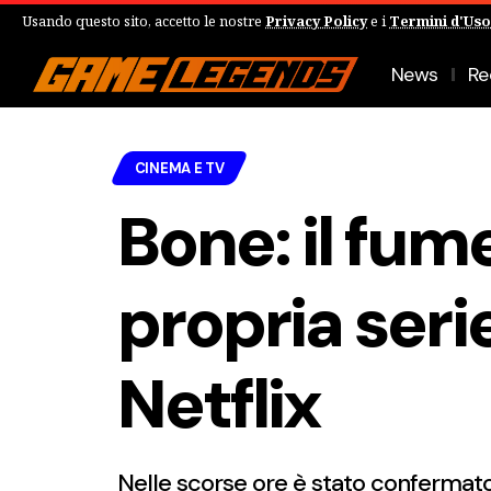
Usando questo sito, accetto le nostre
Privacy Policy
e i
Termini d'Uso
News
Re
CINEMA E TV
Bone: il fum
propria seri
Netflix
Nelle scorse ore è stato confermato