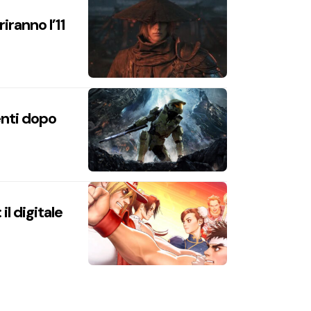
iranno l’11
enti dopo
l digitale