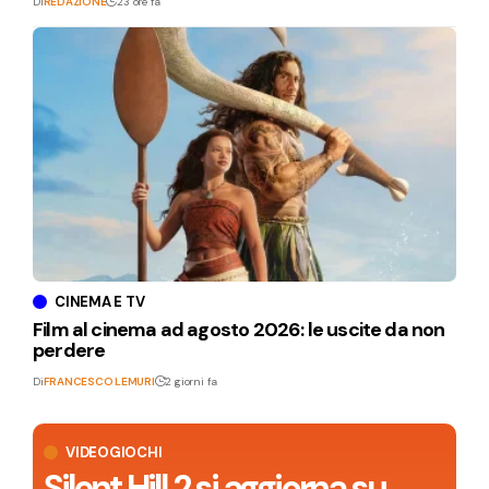
Di
REDAZIONE
23 ore fa
CINEMA E TV
Film al cinema ad agosto 2026: le uscite da non
perdere
Di
FRANCESCO LEMURI
2 giorni fa
VIDEOGIOCHI
Silent Hill 2 si aggiorna su