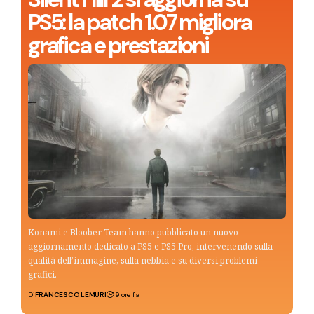
PS5: la patch 1.07 migliora
grafica e prestazioni
Konami e Bloober Team hanno pubblicato un nuovo
aggiornamento dedicato a PS5 e PS5 Pro, intervenendo sulla
qualità dell’immagine, sulla nebbia e su diversi problemi
grafici.
Di
FRANCESCO LEMURI
19 ore fa