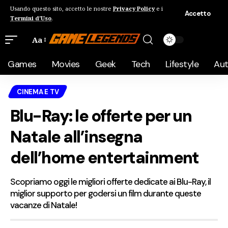
Usando questo sito, accetto le nostre
Privacy Policy
e i
Accetto
Termini d'Uso
.
Aa
Games
Movies
Geek
Tech
Lifestyle
Au
CINEMA E TV
Blu-Ray: le offerte per un
Natale all’insegna
dell’home entertainment
Scopriamo oggi le migliori offerte dedicate ai Blu-Ray, il
miglior supporto per godersi un film durante queste
vacanze di Natale!