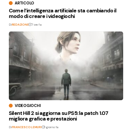
ARTICOLO
Come l’intelligenza artificiale sta cambiando il
modo di creare i videogiochi
Di
REDAZIONE
7 ore fa
VIDEOGIOCHI
Silent Hill 2 si aggiorna su PS5: la patch 1.07
migliora grafica e prestazioni
Di
FRANCESCO LEMURI
1 giorno fa