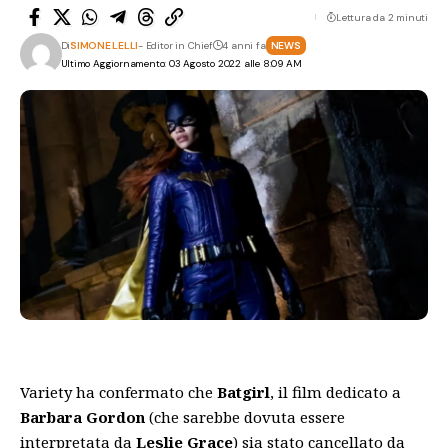
Lettura da 2 minuti
Di
SIMONE LELLI
- Editor in Chief
4 anni fa
NEWS
Ultimo Aggiornamento: 03 Agosto 2022 alle 8:09 AM
Variety ha confermato che
Batgirl
, il film dedicato a
Barbara Gordon
(che sarebbe dovuta essere
interpretata da
Leslie Grace
) sia stato cancellato da