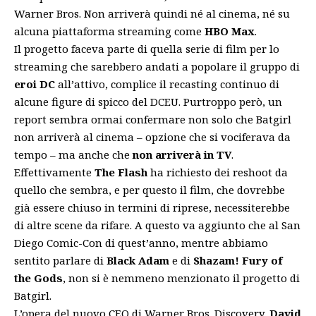
Warner Bros. Non arriverà quindi né al cinema, né su
alcuna piattaforma streaming come
HBO Max
.
Il progetto faceva parte di quella serie di film per lo
streaming che sarebbero andati a popolare il gruppo di
eroi DC
all’attivo, complice il recasting continuo di
alcune figure di spicco del DCEU. Purtroppo però, un
report sembra ormai confermare non solo che Batgirl
non arriverà al cinema – opzione che si vociferava da
tempo – ma anche che
non arriverà in TV
.
Effettivamente
The Flash
ha richiesto dei reshoot da
quello che sembra, e per questo il film, che dovrebbe
già essere chiuso in termini di riprese, necessiterebbe
di altre scene da rifare. A questo va aggiunto che al San
Diego Comic-Con di quest’anno, mentre abbiamo
sentito parlare di
Black Adam
e di
Shazam! Fury of
the Gods
, non si è nemmeno menzionato il progetto di
Batgirl.
L’opera del nuovo CEO di Warner Bros. Discovery,
David