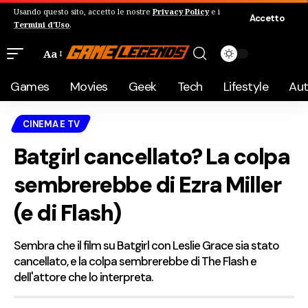
Usando questo sito, accetto le nostre
Privacy Policy
e i
Accetto
Termini d'Uso
.
Aa
Games
Movies
Geek
Tech
Lifestyle
Au
CINEMA E TV
Batgirl cancellato? La colpa
sembrerebbe di Ezra Miller
(e di Flash)
Sembra che il film su Batgirl con Leslie Grace sia stato
cancellato, e la colpa sembrerebbe di The Flash e
dell'attore che lo interpreta.