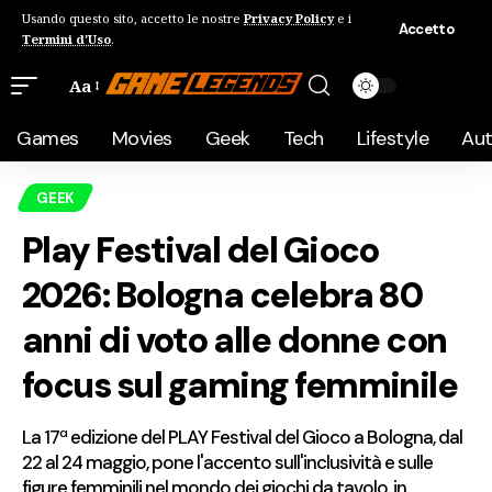
Usando questo sito, accetto le nostre
Privacy Policy
e i
Accetto
Termini d'Uso
.
Aa
Games
Movies
Geek
Tech
Lifestyle
Au
GEEK
Play Festival del Gioco
2026: Bologna celebra 80
anni di voto alle donne con
focus sul gaming femminile
La 17ª edizione del PLAY Festival del Gioco a Bologna, dal
22 al 24 maggio, pone l'accento sull'inclusività e sulle
figure femminili nel mondo dei giochi da tavolo, in