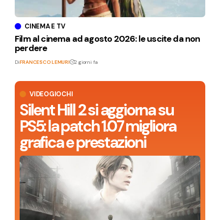
CINEMA E TV
Film al cinema ad agosto 2026: le uscite da non
perdere
Di
FRANCESCO LEMURI
2 giorni fa
VIDEOGIOCHI
Silent Hill 2 si aggiorna su
PS5: la patch 1.07 migliora
grafica e prestazioni