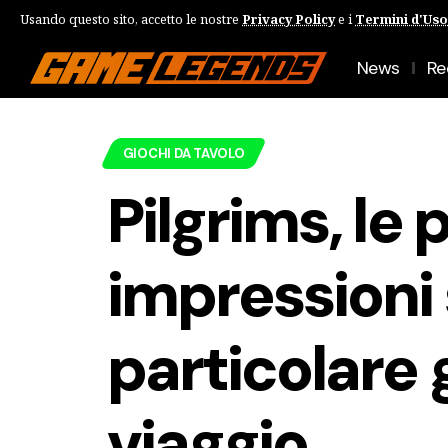
Usando questo sito, accetto le nostre
Privacy Policy
e i
Termini d'Uso
News
Re
GIOCHI DA TAVOLO
Pilgrims, le 
impressioni 
particolare 
viaggio