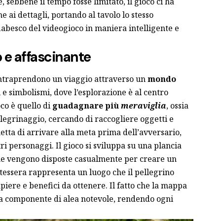
, sebbene il tempo fosse limitato, il gioco ci ha
 ai dettagli, portando al tavolo lo stesso
iabesco del videogioco in maniera intelligente e
 e affascinante
) intraprendono un viaggio attraverso un
mondo
 e simbolismi, dove l’esplorazione è al centro
oco è quello di
guadagnare più
meraviglia
, ossia
legrinaggio, cercando di raccogliere oggetti e
etta di arrivare alla meta prima dell’avversario,
ri personaggi. Il gioco si sviluppa su una plancia
he vengono disposte casualmente per creare un
 tessera rappresenta un luogo che il pellegrino
iere e benefici da ottenere. Il fatto che la mappa
a componente di alea notevole, rendendo ogni