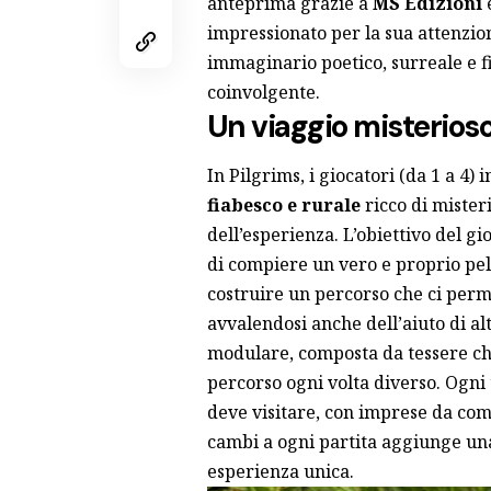
anteprima grazie a
MS Edizioni
e
impressionato per la sua attenzione
immaginario poetico, surreale e f
coinvolgente.
Un viaggio misterioso
In Pilgrims, i giocatori (da 1 a 4
fiabesco e rurale
ricco di misteri
dell’esperienza. L’obiettivo del gi
di compiere un vero e proprio pel
costruire un percorso che ci perm
avvalendosi anche dell’aiuto di alt
modulare, composta da tessere c
percorso ogni volta diverso. Ogni
deve visitare, con imprese da comp
cambi a ogni partita aggiunge un
esperienza unica.