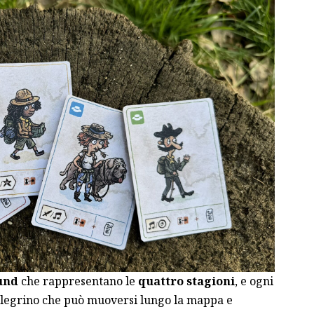
und
che rappresentano le
quattro stagioni
, e ogni
ellegrino che può muoversi lungo la mappa e