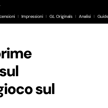
.
censioni
Impressioni
GL Originals
Analisi
Guid
prime
sul
gioco sul