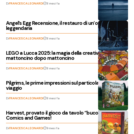
Di
FRANCESCA LEONARDI
8 mesi fa
Angel’s Egg Recensione, il restauro di un’opera
leggendaria
Di
FRANCESCA LEONARDI
8 mesi fa
LEGO a Lucca 2025: la magia della creatività
mattoncino dopo mattoncino
Di
FRANCESCA LEONARDI
8 mesi fa
Pilgrims, le prime impressioni sul particolare gioco sul
viaggio
Di
FRANCESCA LEONARDI
8 mesi fa
Harvest, provato il gioco da tavolo “bucolico” a Lucca
Comics and Games!
Di
FRANCESCA LEONARDI
9 mesi fa