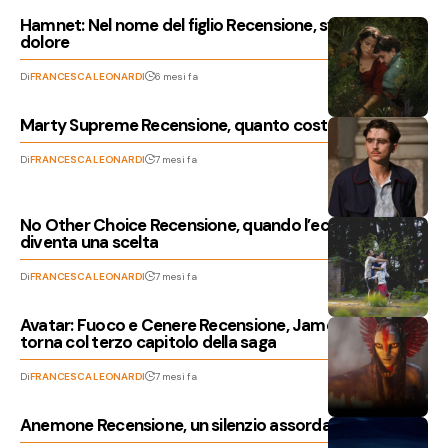
Hamnet: Nel nome del figlio Recensione, sviscerare il
dolore
Di
FRANCESCA LEONARDI
6 mesi fa
Marty Supreme Recensione, quanto costa sognare?
Di
FRANCESCA LEONARDI
7 mesi fa
No Other Choice Recensione, quando l’eccellenza
diventa una scelta
Di
FRANCESCA LEONARDI
7 mesi fa
Avatar: Fuoco e Cenere Recensione, James Cameron
torna col terzo capitolo della saga
Di
FRANCESCA LEONARDI
7 mesi fa
Anemone Recensione, un silenzio assordante