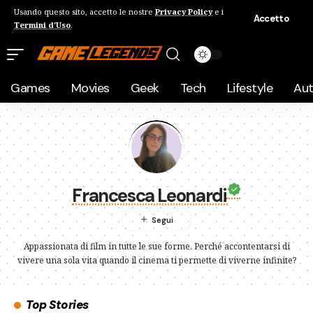
Usando questo sito, accetto le nostre
Privacy Policy
e i
Accetto
Termini d'Uso
.
Games
Movies
Geek
Tech
Lifestyle
Au
Francesca Leonardi
Appassionata di film in tutte le sue forme. Perché accontentarsi di
vivere una sola vita quando il cinema ti permette di viverne infinite?
Top Stories