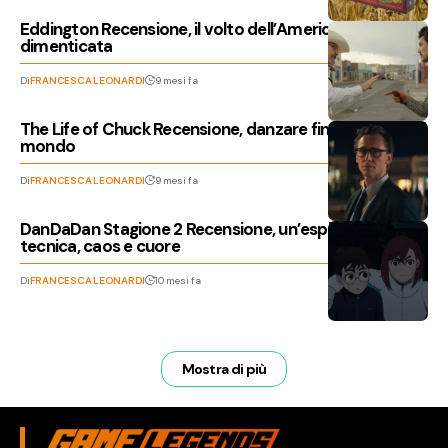
Eddington Recensione, il volto dell’America
dimenticata
Di
FRANCESCA LEONARDI
9 mesi fa
The Life of Chuck Recensione, danzare fino alla fine del
mondo
Di
FRANCESCA LEONARDI
9 mesi fa
DanDaDan Stagione 2 Recensione, un’esplosione di
tecnica, caos e cuore
Di
FRANCESCA LEONARDI
10 mesi fa
Mostra di più