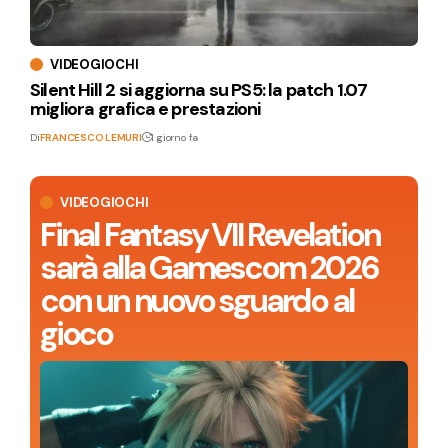
VIDEOGIOCHI
Silent Hill 2 si aggiorna su PS5: la patch 1.07
migliora grafica e prestazioni
Di
FRANCESCO LEMURI
1 giorno fa
VIDEOGIOCHI
Final Fantasy VII Revelation
sarà alla Gamescom 2026
con un nuovo sguardo al
gioco