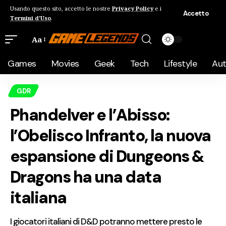
Usando questo sito, accetto le nostre
Privacy Policy
e i
Accetto
Termini d'Uso
.
Aa
Games
Movies
Geek
Tech
Lifestyle
Au
GDR
Phandelver e l’Abisso:
l’Obelisco Infranto, la nuova
espansione di Dungeons &
Dragons ha una data
italiana
I giocatori italiani di D&D potranno mettere presto le