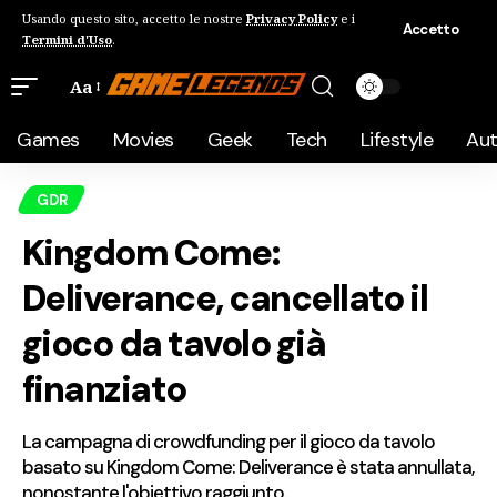
Usando questo sito, accetto le nostre
Privacy Policy
e i
Accetto
Termini d'Uso
.
Aa
Games
Movies
Geek
Tech
Lifestyle
Au
GDR
Kingdom Come:
Deliverance, cancellato il
gioco da tavolo già
finanziato
La campagna di crowdfunding per il gioco da tavolo
basato su Kingdom Come: Deliverance è stata annullata,
nonostante l'obiettivo raggiunto.