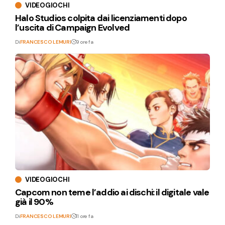
VIDEOGIOCHI
Halo Studios colpita dai licenziamenti dopo
l’uscita di Campaign Evolved
Di
FRANCESCO LEMURI
9 ore fa
VIDEOGIOCHI
Capcom non teme l’addio ai dischi: il digitale vale
già il 90%
Di
FRANCESCO LEMURI
11 ore fa