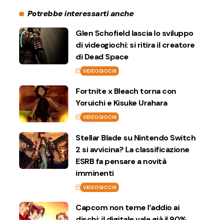
Potrebbe interessarti anche
Glen Schofield lascia lo sviluppo
di videogiochi: si ritira il creatore
di Dead Space
VIDEOGIOCHI
Fortnite x Bleach torna con
Yoruichi e Kisuke Urahara
VIDEOGIOCHI
Stellar Blade su Nintendo Switch
2 si avvicina? La classificazione
ESRB fa pensare a novità
imminenti
VIDEOGIOCHI
Capcom non teme l’addio ai
dischi: il digitale vale già il 90%