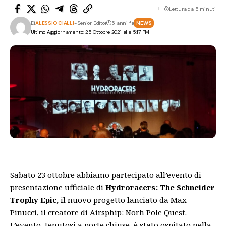
Lettura da 5 minuti
Di
ALESSIO CIALLI
- Senior Editor
5 anni fa
NEWS
Ultimo Aggiornamento: 25 Ottobre 2021 alle 5:17 PM
Sabato 23 ottobre abbiamo partecipato all’evento di
presentazione ufficiale di
Hydroracers: The Schneider
Trophy Epic,
il nuovo progetto lanciato da Max
Pinucci, il creatore di
Airsphip: Norh Pole Quest.
L’evento, tenutosi a porte chiuse, è stato ospitato nella