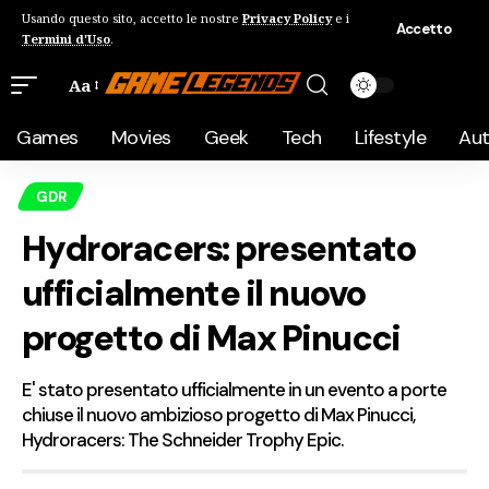
Usando questo sito, accetto le nostre
Privacy Policy
e i
Accetto
Termini d'Uso
.
Aa
Games
Movies
Geek
Tech
Lifestyle
Au
GDR
Hydroracers: presentato
ufficialmente il nuovo
progetto di Max Pinucci
E' stato presentato ufficialmente in un evento a porte
chiuse il nuovo ambizioso progetto di Max Pinucci,
Hydroracers: The Schneider Trophy Epic.