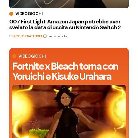
VIDEOGIOCHI
007 First Light: Amazon Japan potrebbe aver
svelato la data di uscita su Nintendo Switch 2
Di
NICOLÒ FRATANGELI
1 settimana fa
VIDEOGIOCHI
Fortnite x Bleach torna con
Yoruichi e Kisuke Urahara