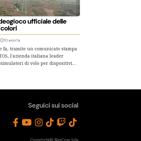
ideogioco ufficiale delle
colori
A
10 anni fa
e fa, tramite un comunicato stampa
TOS, l'azienda italiana leader
simulatori di volo per dispositivi…
Seguici sui social
Copyright© NetCom Srls