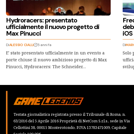
Hydroracers: presentato
Frec
ufficialmente il nuovo progetto di
debu
Max Pinucci
iOS
Di
ALESSIO CIALLI
5 anni fa
Di
MAR
E' stato presentato ufficialmente in un evento a
Solo 
porte chiuse il nuovo ambizioso progetto di Max
uffic
Pinucci, Hydroracers: The Schneider…
svilu
Testata giornalistica registrata presso il Tribunale di Roma, n.
63/2016 del 5 Aprile 2016 Proprietà di NetCom S.r.l.s., sede in Via
Cellottini 38, 00015 Monterotondo, P.IVA 13783471009, Capitale