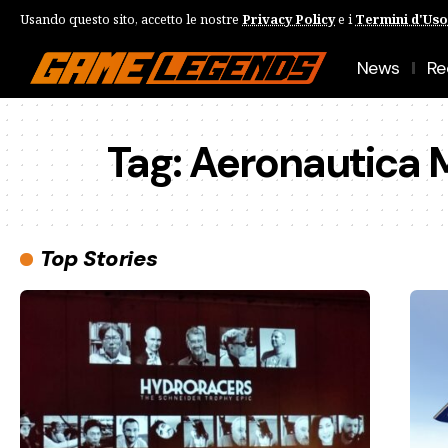
Usando questo sito, accetto le nostre
Privacy Policy
e i
Termini d'Uso
News
Re
Tag:
Aeronautica M
Top Stories