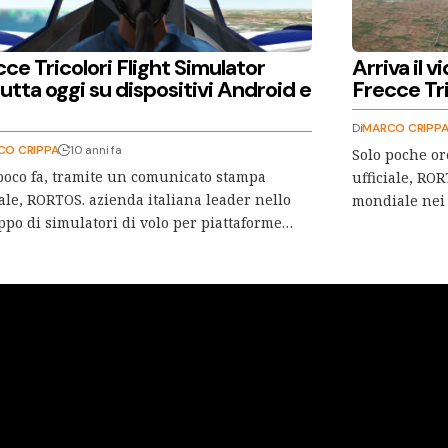
ce Tricolori Flight Simulator
Arriva il v
tta oggi su dispositivi Android e
Frecce Tri
Di
MARCO CRIPP
CO CRIPPA
10 anni fa
Solo poche or
poco fa, tramite un comunicato stampa
ufficiale, ROR
iale, RORTOS. azienda italiana leader nello
mondiale nei 
ppo di simulatori di volo per piattaforme…