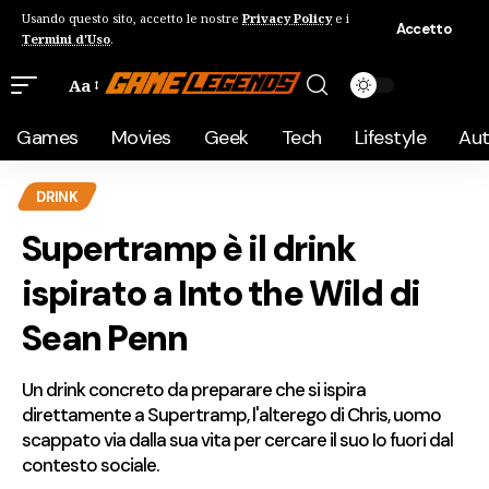
Usando questo sito, accetto le nostre
Privacy Policy
e i
Accetto
Termini d'Uso
.
Aa
Games
Movies
Geek
Tech
Lifestyle
Au
DRINK
Supertramp è il drink
ispirato a Into the Wild di
Sean Penn
Un drink concreto da preparare che si ispira
direttamente a Supertramp, l'alterego di Chris, uomo
scappato via dalla sua vita per cercare il suo Io fuori dal
contesto sociale.