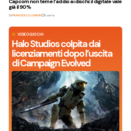
Capcom non teme l’addio ai dischi: il digitale vale
già il 90%
Di
FRANCESCO LEMURI
6 ore fa
VIDEOGIOCHI
Halo Studios colpita dai
licenziamenti dopo l’uscita
di Campaign Evolved