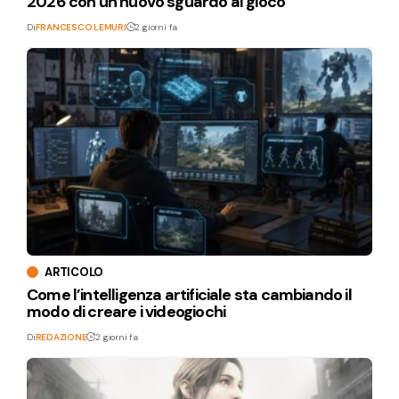
2026 con un nuovo sguardo al gioco
Di
FRANCESCO LEMURI
2 giorni fa
ARTICOLO
Come l’intelligenza artificiale sta cambiando il
modo di creare i videogiochi
Di
REDAZIONE
2 giorni fa