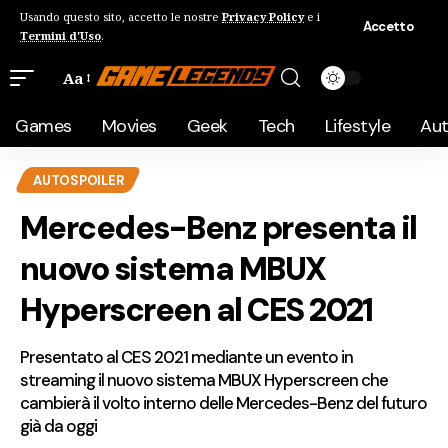
Usando questo sito, accetto le nostre
Privacy Policy
e i
Accetto
Termini d'Uso
.
Aa
Games
Movies
Geek
Tech
Lifestyle
Au
AUTOSPOILER
Mercedes-Benz presenta il
nuovo sistema MBUX
Hyperscreen al CES 2021
Presentato al CES 2021 mediante un evento in
streaming il nuovo sistema MBUX Hyperscreen che
cambierà il volto interno delle Mercedes-Benz del futuro
già da oggi