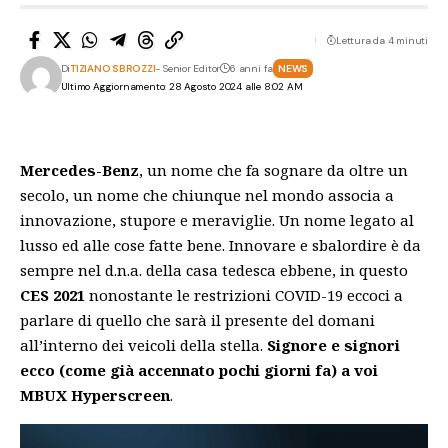
Lettura da 4 minuti
Di
TIZIANO SBROZZI
- Senior Editor
6 anni fa
NEWS
Ultimo Aggiornamento: 28 Agosto 2024 alle 8:02 AM
Mercedes-Benz
, un nome che fa sognare da oltre un
secolo, un nome che chiunque nel mondo associa a
innovazione, stupore e meraviglie. Un nome legato al
lusso ed alle cose fatte bene. Innovare e sbalordire è da
sempre nel d.n.a. della casa tedesca ebbene, in questo
CES 2021
nonostante le restrizioni COVID-19 eccoci a
parlare di quello che sarà il presente del domani
all’interno dei veicoli della stella.
Signore e signori
ecco (
come già accennato pochi giorni fa
) a voi
MBUX Hyperscreen
.