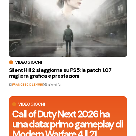
VIDEOGIOCHI
Silent Hill 2 si aggiorna su PS5: la patch 1.07
migliora grafica e prestazioni
Di
FRANCESCO LEMURI
3 giorni fa
VIDEOGIOCHI
Call of Duty Next 2026 ha
una data: primo gameplay di
Modern Warfare 4 il 21