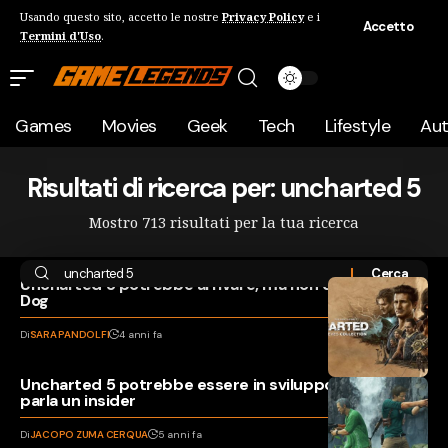
Usando questo sito, accetto le nostre
Privacy Policy
e i
Accetto
Termini d'Uso
.
Games
Movies
Geek
Tech
Lifestyle
Au
Risultati di ricerca per: uncharted 5
Mostro 713 risultati per la tua ricerca
Uncharted 5 potrebbe arrivare, ma non da Naughty
Dog
Di
SARA PANDOLFI
4 anni fa
Uncharted 5 potrebbe essere in sviluppo per PS5,
parla un insider
Di
JACOPO ZUMA CERQUA
5 anni fa