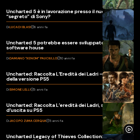
Uncharted 5 è in lavorazione presso il nuovo studio
“segreto” di Sony?
Di
LUCA DI BLASI
6 anni fa
Uncharted 5 potrebbe essere sviluppato da un’altra
software house
Di
DAMIANO "XENOM" PAUCIULLO
10 anni fa
Uncharted: Raccolta L’Eredità dei Ladri – Recensione
della versione PS5
Di
SIMONE LELLI
5 anni fa
Uncharted: Raccolta L’eredità dei Ladri, svelata data
d’uscita su PS5
Di
JACOPO ZUMA CERQUA
5 anni fa
Uncharted Legacy of Thieves Collection: Remastered