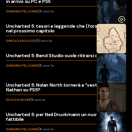
in arrivo su PC e PS5
Di
ANDREA PELLICANE
5 anni fa
Uncharted 5: tesori e leggende che (forse) vedremo
nel prossimo capitolo
Di
PAOLO SACCUZZO
5 anni fa
Uncharted 5: Bend Studio vuole ritirarsi dal progetto?
Di
ANDREA PELLICANE
5 anni fa
Uncharted 5: Nolan North tornerà a “vestire” i panni di
Nathan su PS5?
Di
LUCA DI BLASI
6 anni fa
Uncharted 5: per Neil Druckmann un nuovo capitolo è
fattibile
Di
ANDREA PELLICANE
6 anni fa