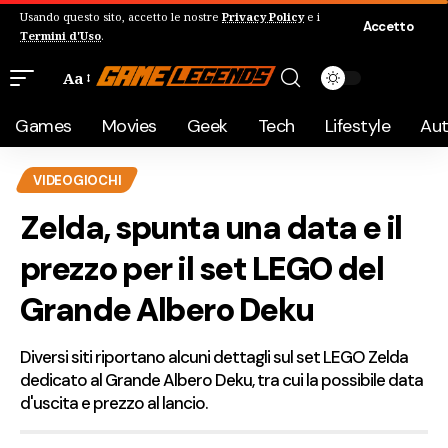
Usando questo sito, accetto le nostre
Privacy Policy
e i
Accetto
Termini d'Uso
.
Aa
Games
Movies
Geek
Tech
Lifestyle
Au
VIDEOGIOCHI
Zelda, spunta una data e il
prezzo per il set LEGO del
Grande Albero Deku
Diversi siti riportano alcuni dettagli sul set LEGO Zelda
dedicato al Grande Albero Deku, tra cui la possibile data
d'uscita e prezzo al lancio.