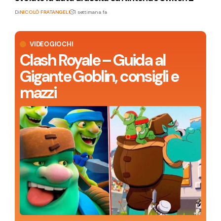
Di
NICOLÒ FRATANGELI
1 settimana fa
VIDEOGIOCHI
Clash Royale – Guida al
Gigante Goblin, consigli e
mazzi