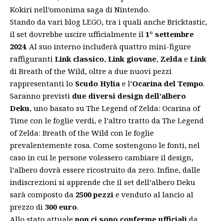
Kokiri nell’omonima saga di Nintendo.
Stando da vari blog LEGO, tra i quali anche
Bricktastic
,
il set dovrebbe uscire ufficialmente il
1° settembre
2024
. Al suo interno includerà quattro mini-figure
raffiguranti
Link classico
,
Link giovane
,
Zelda
e
Link
di Breath of the Wild, oltre a due nuovi pezzi
rappresentanti lo
Scudo Hylia
e l’
Ocarina del Tempo
.
Saranno previsti
due diversi design dell’albero
Deku
, uno basato su The Legend of Zelda: Ocarina of
Time con le foglie verdi, e l’altro tratto da The Legend
of Zelda: Breath of the Wild con le foglie
prevalentemente rosa. Come sostengono le fonti, nel
caso in cui le persone volessero cambiare il design,
l’albero dovrà essere ricostruito da zero. Infine, dalle
indiscrezioni si apprende che il set dell’albero Deku
sarà composto da
2500 pezzi
e venduto al lancio al
prezzo di
300 euro
.
Allo stato attuale
non ci sono conferme ufficiali
da