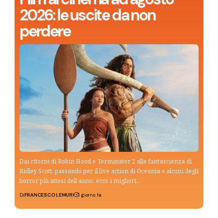
2026: le uscite da non
perdere
Dai ritorni di Robin Hood e Terminator 2 alla fantascienza di
Ridley Scott, passando per il live action di Oceania e alcuni degli
horror più attesi dell’anno: ecco i migliori…
Di
FRANCESCO LEMURI
1 giorno fa