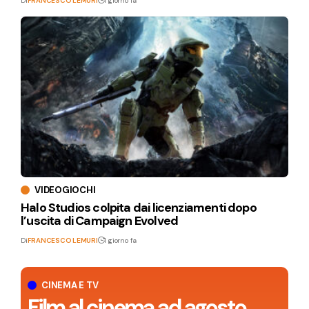
Di
FRANCESCO LEMURI
1 giorno fa
VIDEOGIOCHI
Halo Studios colpita dai licenziamenti dopo
l’uscita di Campaign Evolved
Di
FRANCESCO LEMURI
1 giorno fa
CINEMA E TV
Film al cinema ad agosto