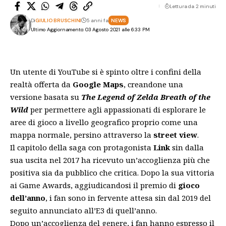
Lettura da 2 minuti
Di
GIULIO BRUSCHINI
5 anni fa
NEWS
Ultimo Aggiornamento: 03 Agosto 2021 alle 6:33 PM
Un utente di YouTube si è spinto oltre i confini della
realtà offerta da
Google Maps
, creandone una
versione basata su
The Legend of Zelda Breath of the
Wild
per permettere agli appassionati di esplorare le
aree di gioco a livello geografico proprio come una
mappa normale, persino attraverso la
street view
.
Il capitolo della saga con protagonista
Link
sin dalla
sua uscita nel 2017 ha ricevuto
un’accoglienza più che
positiva
sia da pubblico che critica. Dopo la sua vittoria
ai Game Awards, aggiudicandosi il premio di
gioco
dell’anno
, i fan sono in fervente attesa sin dal 2019 del
seguito annunciato all’E3 di quell’anno.
Dopo un’accoglienza del genere, i fan hanno espresso il