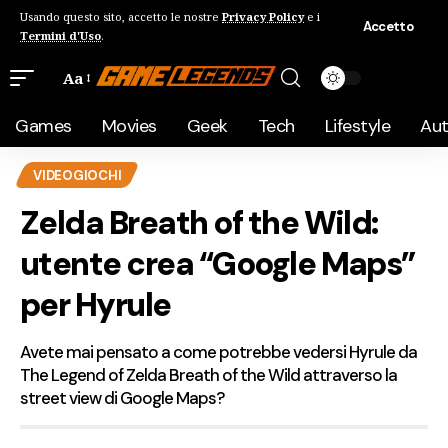
Usando questo sito, accetto le nostre
Privacy Policy
e i
Accetto
Termini d'Uso
.
Aa
Games
Movies
Geek
Tech
Lifestyle
Au
VIDEOGIOCHI
Zelda Breath of the Wild:
utente crea “Google Maps”
per Hyrule
Avete mai pensato a come potrebbe vedersi Hyrule da
The Legend of Zelda Breath of the Wild attraverso la
street view di Google Maps?