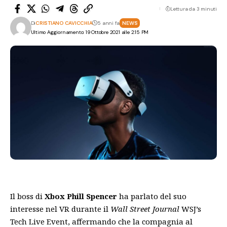
Lettura da 3 minuti
Di
CRISTIANO CAVICCHIA
5 anni fa
NEWS
Ultimo Aggiornamento: 19 Ottobre 2021 alle 2:15 PM
Il boss di
Xbox
Phill Spencer
ha parlato del suo
interesse nel VR durante il
Wall Street Journal
WSJ’s
Tech Live Event, affermando che la compagnia al