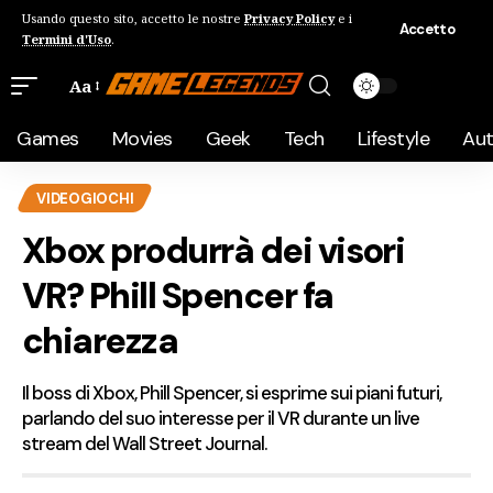
Usando questo sito, accetto le nostre
Privacy Policy
e i
Accetto
Termini d'Uso
.
Aa
Games
Movies
Geek
Tech
Lifestyle
Au
VIDEOGIOCHI
Xbox produrrà dei visori
VR? Phill Spencer fa
chiarezza
Il boss di Xbox, Phill Spencer, si esprime sui piani futuri,
parlando del suo interesse per il VR durante un live
stream del Wall Street Journal.