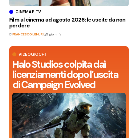
CINEMA E TV
Film al cinema ad agosto 2026: le uscite da non
perdere
Di
FRANCESCO LEMURI
2 giorni fa
VIDEOGIOCHI
Halo Studios colpita dai
licenziamenti dopo l’uscita
di Campaign Evolved