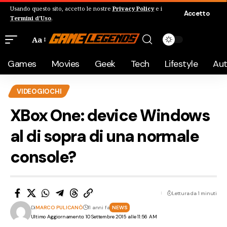
Usando questo sito, accetto le nostre
Privacy Policy
e i
Accetto
Termini d'Uso
.
Aa
Games
Movies
Geek
Tech
Lifestyle
Au
VIDEOGIOCHI
XBox One: device Windows
al di sopra di una normale
console?
Lettura da 1 minuti
Di
MARCO PULICANÒ
11 anni fa
NEWS
Ultimo Aggiornamento: 10 Settembre 2015 alle 11:56 AM