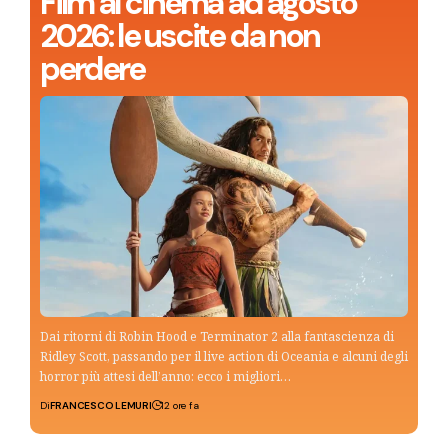
Film al cinema ad agosto
2026: le uscite da non
perdere
Dai ritorni di Robin Hood e Terminator 2 alla fantascienza di
Ridley Scott, passando per il live action di Oceania e alcuni degli
horror più attesi dell’anno: ecco i migliori…
Di
FRANCESCO LEMURI
12 ore fa