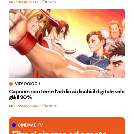
Di
FRANCESCO LEMURI
11 ore fa
VIDEOGIOCHI
Capcom non teme l’addio ai dischi: il digitale vale
già il 90%
Di
FRANCESCO LEMURI
12 ore fa
CINEMA E TV