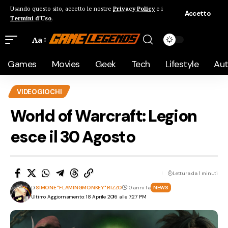
Usando questo sito, accetto le nostre
Privacy Policy
e i
Accetto
Termini d'Uso
.
Aa
Games
Movies
Geek
Tech
Lifestyle
Au
VIDEOGIOCHI
World of Warcraft: Legion
esce il 30 Agosto
Lettura da 1 minuti
Di
SIMONE "FLAMINGMONKEY" RIZZO
10 anni fa
NEWS
Ultimo Aggiornamento: 18 Aprile 2016 alle 7:27 PM