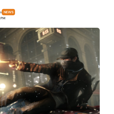
fa
NEWS
2 PM