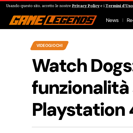
Usando questo sito, accetto le nostre
Privacy Policy
e i
Termini d'Uso
News
Re
VIDEOGIOCHI
Watch Dogs: 
funzionalità
Playstation 