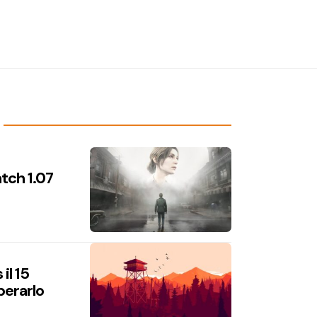
atch 1.07
il 15
perarlo