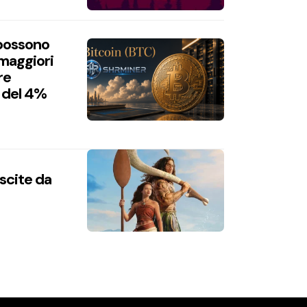
 possono
 maggiori
re
 del 4%
uscite da