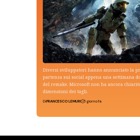
Diversi sviluppatori hanno annunciato la p
partenza sui social appena una settimana do
del remake. Microsoft non ha ancora chiarito
dimensioni dei tagli.
Di
FRANCESCO LEMURI
1 giorno fa