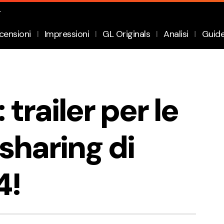
.
censioni
Impressioni
GL Originals
Analisi
Guid
trailer per le
 sharing di
4!