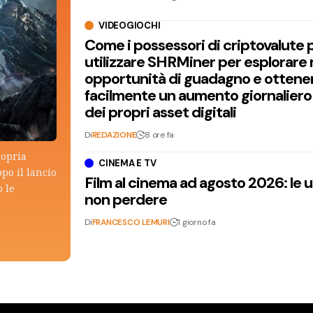
VIDEOGIOCHI
Come i possessori di criptovalute
utilizzare SHRMiner per esplorare
opportunità di guadagno e ottene
facilmente un aumento giornaliero
dei propri asset digitali
Di
REDAZIONE
8 ore fa
ropria
CINEMA E TV
po il lancio
Film al cinema ad agosto 2026: le 
 le
non perdere
Di
FRANCESCO LEMURI
1 giorno fa