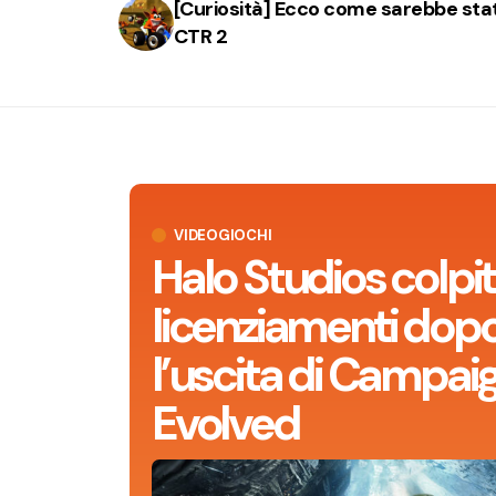
[Curiosità] Ecco come sarebbe sta
CTR 2
VIDEOGIOCHI
Halo Studios colpit
licenziamenti dop
l’uscita di Campai
Evolved