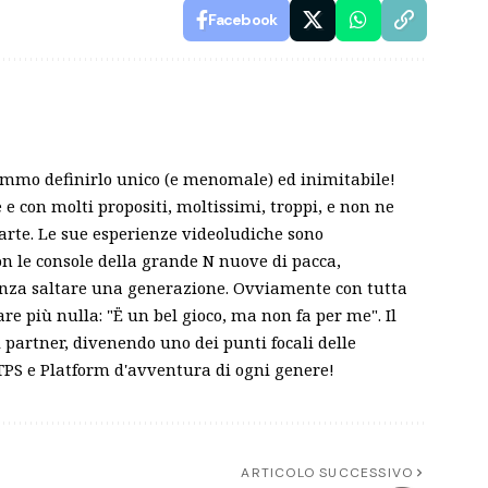
Facebook
emmo definirlo unico (e menomale) ed inimitabile!
 con molti propositi, moltissimi, troppi, e non ne
parte. Le sue esperienze videoludiche sono
on le console della grande N nuove di pacca,
enza saltare una generazione. Ovviamente con tutta
re più nulla: "Ë un bel gioco, ma non fa per me". Il
i partner, divenendo uno dei punti focali delle
, TPS e Platform d'avventura di ogni genere!
ARTICOLO SUCCESSIVO