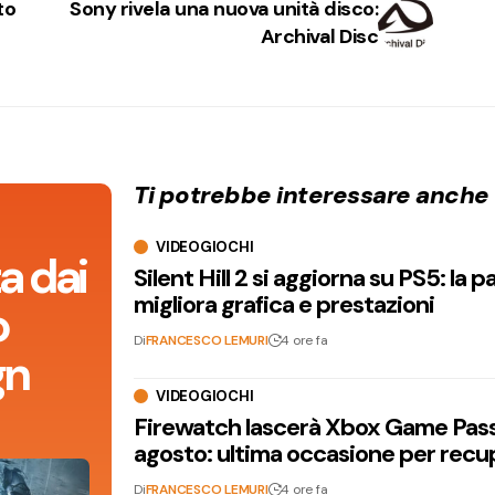
to
Sony rivela una nuova unità disco:
Archival Disc
Ti potrebbe interessare anche
VIDEOGIOCHI
a dai
Silent Hill 2 si aggiorna su PS5: la p
migliora grafica e prestazioni
o
Di
FRANCESCO LEMURI
4 ore fa
gn
VIDEOGIOCHI
Firewatch lascerà Xbox Game Pass 
agosto: ultima occasione per recu
Di
FRANCESCO LEMURI
4 ore fa