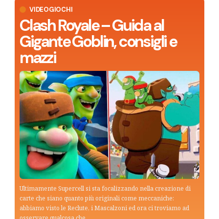
VIDEOGIOCHI
Clash Royale – Guida al
Gigante Goblin, consigli e
mazzi
Ultimamente Supercell si sta focalizzando nella creazione di
carte che siano quanto più originali come meccaniche:
abbiamo visto le Reclute, i Mascalzoni ed ora ci troviamo ad
osservare qualcosa che…