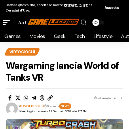
Usando questo sito, accetto le nostre
Privacy Policy
e i
Accetto
Termini d'Uso
.
Aa
Games
Movies
Geek
Tech
Lifestyle
Au
VIDEOGIOCHI
Wargaming lancia World of
Tanks VR
Lettura da 3 minuti
Di
DAVIDE DI TOLLA
9 anni fa
NEWS
Ultimo Aggiornamento: 23 Gennaio 2018 alle 9:17 PM