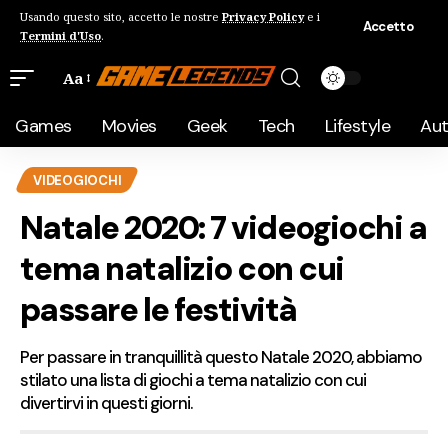
Usando questo sito, accetto le nostre
Privacy Policy
e i
Accetto
Termini d'Uso
.
Aa
Games
Movies
Geek
Tech
Lifestyle
Au
VIDEOGIOCHI
Natale 2020: 7 videogiochi a
tema natalizio con cui
passare le festività
Per passare in tranquillità questo Natale 2020, abbiamo
stilato una lista di giochi a tema natalizio con cui
divertirvi in questi giorni.