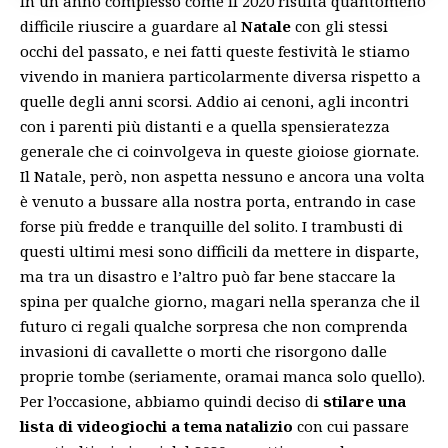
In un anno complesso come il 2020 risulta quantomeno
difficile riuscire a guardare al
Natale
con gli stessi
occhi del passato, e nei fatti queste festività le stiamo
vivendo in maniera particolarmente diversa rispetto a
quelle degli anni scorsi. Addio ai cenoni, agli incontri
con i parenti più distanti e a quella spensieratezza
generale che ci coinvolgeva in queste gioiose giornate.
Il Natale, però, non aspetta nessuno e ancora una volta
è venuto a bussare alla nostra porta, entrando in case
forse più fredde e tranquille del solito. I trambusti di
questi ultimi mesi sono difficili da mettere in disparte,
ma tra un disastro e l’altro può far bene staccare la
spina per qualche giorno, magari nella speranza che il
futuro ci regali qualche sorpresa che non comprenda
invasioni di cavallette o morti che risorgono dalle
proprie tombe (seriamente, oramai manca solo quello).
Per l’occasione, abbiamo quindi deciso di
stilare una
lista di videogiochi a tema natalizio
con cui passare