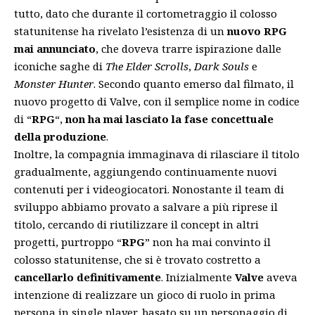
tutto, dato che durante il cortometraggio il colosso
statunitense ha rivelato l’esistenza di un
nuovo RPG
mai annunciato
, che doveva trarre ispirazione dalle
iconiche saghe di
The Elder Scrolls
,
Dark Souls
e
Monster Hunter
. Secondo quanto emerso dal filmato, il
nuovo progetto di Valve, con il semplice nome in codice
di “
RPG
“,
non ha mai lasciato la fase concettuale
della produzione
.
Inoltre, la compagnia immaginava di rilasciare il titolo
gradualmente, aggiungendo continuamente nuovi
contenuti per i videogiocatori. Nonostante il team di
sviluppo abbiamo provato a salvare a più riprese il
titolo, cercando di riutilizzare il concept in altri
progetti, purtroppo “
RPG
” non ha mai convinto il
colosso statunitense, che si è trovato costretto a
cancellarlo definitivamente
. Inizialmente
Valve
aveva
intenzione di realizzare un gioco di ruolo in prima
persona in single player, basato su un personaggio di