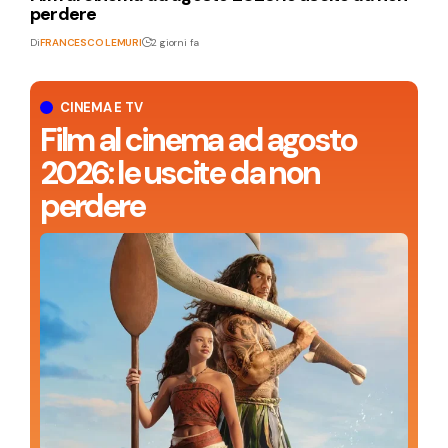
perdere
Di
FRANCESCO LEMURI
2 giorni fa
CINEMA E TV
Film al cinema ad agosto
2026: le uscite da non
perdere