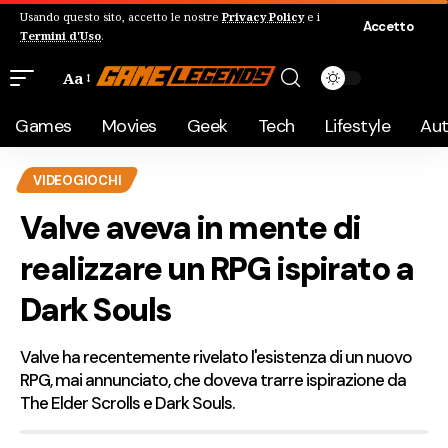
Usando questo sito, accetto le nostre
Privacy Policy
e i
Accetto
Termini d'Uso
.
Aa
Games
Movies
Geek
Tech
Lifestyle
Au
VIDEOGIOCHI
Valve aveva in mente di
realizzare un RPG ispirato a
Dark Souls
Valve ha recentemente rivelato l'esistenza di un nuovo
RPG, mai annunciato, che doveva trarre ispirazione da
The Elder Scrolls e Dark Souls.