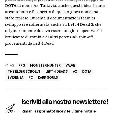
DOTA
di nome Ax. Tuttavia, anche questa idea è stata
accantonata e il concetto di questo gioco non è mai
stato ripreso. Durante il documentario il
team
di
sviluppo si è soffermata anche su
Left 4 Dead 3
, che
originariamente doveva essere un gioco open-world
brulicante di zombi e di altri potenziali spin-off
provenienti da Left 4 Dead.
TAG:
RPG
MONSTER HUNTER
VALVE
THE ELDER SCROLLS
LEFT 4 DEAD 3
AX
DOTA
EVIDENZA
PC
DARK SOULS
Iscriviti alla nostra newslettere!
Rimani aggiornato! Ricevi le ultime notizie