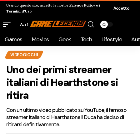
Usando questo sito, accetto le nostre
Privacy Policy
e i
Accetto
Termini d'Uso
.
Aa
Games
Movies
Geek
Tech
Lifestyle
Au
VIDEOGIOCHI
Uno dei primi streamer
italiani di Hearthstone si
ritira
Con un ultimo video pubblicato su YouTube, il famoso
streamer italiano di Hearthstone Il Duca ha deciso di
ritirarsi definitivamente.