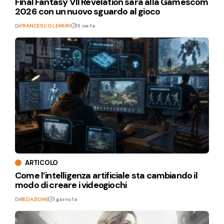
Final Fantasy VII Revelation sarà alla Gamescom
2026 con un nuovo sguardo al gioco
Di
FRANCESCO LEMURI
18 ore fa
ARTICOLO
Come l’intelligenza artificiale sta cambiando il
modo di creare i videogiochi
Di
REDAZIONE
1 giorno fa