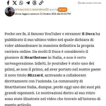
Lettura da 1 minuti
Di
FRANCESCO SAMPERNA
7 anni fa
NEWS
Ultimo Aggiornamento: 12 Ottobre 2019 alle 10:50 PM
Poche ore fa, il famoso YouTuber e streamer
Il Duca
ha
pubblicato il suo ultimo video nel quale dichiara di
voler abbandonare in maniera definitiva la propria
carriera online. Da molti Il Duca è considerato il
pioniere di
Hearthstone
in Italia, e non è certo
un’esagerazione. Infatti, lo youtuber è stato uno dei
primi, se non il primo, ad aver portato nel nostro paese
il noto titolo
Blizzard
, arrivando a collaborare
direttamente con l’azienda. La community di
Hearthstone Italia, dunque, perde oggi uno dei suoi più
grandi esponenti. Le motivazioni dietro al suo ritiro
sono state illustrate nel video che trovate all’interno di
questo articolo.